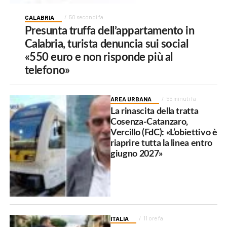
CALABRIA
50 secondi fa
Presunta truffa dell’appartamento in
Calabria, turista denuncia sui social
«550 euro e non risponde più al
telefono»
AREA URBANA
55 minuti fa
La rinascita della tratta
Cosenza-Catanzaro,
Vercillo (FdC): «L’obiettivo è
riaprire tutta la linea entro
giugno 2027»
ITALIA
11 ore fa