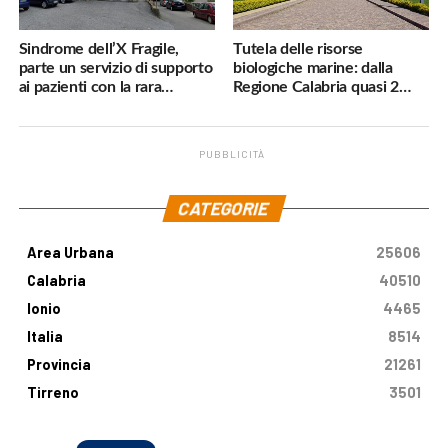
Sindrome dell’X Fragile,
Tutela delle risorse
parte un servizio di supporto
biologiche marine: dalla
ai pazienti con la rara
Regione Calabria quasi 2
malattia genetica
milioni di euro
PUBBLICITÀ
.
CATEGORIE
Area Urbana
25606
Calabria
40510
Ionio
4465
Italia
8514
Provincia
21261
Tirreno
3501