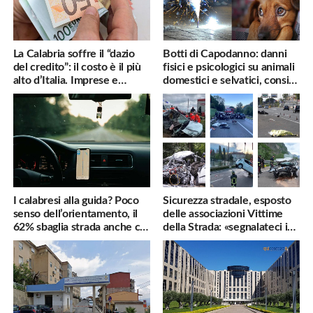
La Calabria soffre il “dazio
Botti di Capodanno: danni
del credito”: il costo è il più
fisici e psicologici su animali
alto d’Italia. Imprese e
domestici e selvatici, consigli
famiglie penalizzate
utili
I calabresi alla guida? Poco
Sicurezza stradale, esposto
senso dell’orientamento, il
delle associazioni Vittime
62% sbaglia strada anche col
della Strada: «segnalateci i
navigatore
pericoli, interverremo
subito»