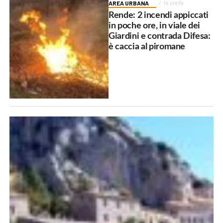
AREA URBANA
14 ore fa
Rende: 2 incendi appiccati
in poche ore, in viale dei
Giardini e contrada Difesa:
è caccia al piromane