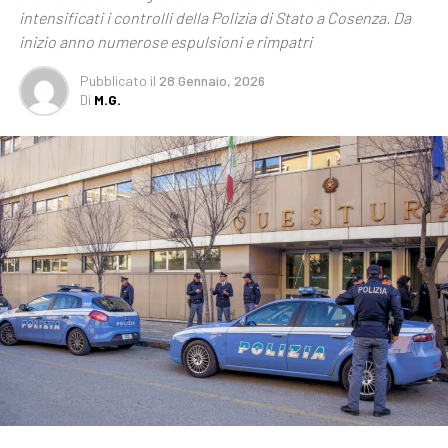
intensificati i controlli della Polizia di Stato a Cosenza. Da
inizio anno numerose espulsioni e rimpatri
Pubblicato
il
28 Gennaio, 2026
Di
M.G.