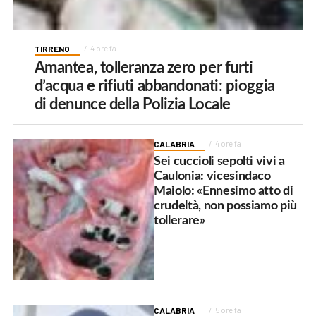
TIRRENO
4 ore fa
Amantea, tolleranza zero per furti
d’acqua e rifiuti abbandonati: pioggia
di denunce della Polizia Locale
CALABRIA
4 ore fa
Sei cuccioli sepolti vivi a
Caulonia: vicesindaco
Maiolo: «Ennesimo atto di
crudeltà, non possiamo più
tollerare»
CALABRIA
5 ore fa