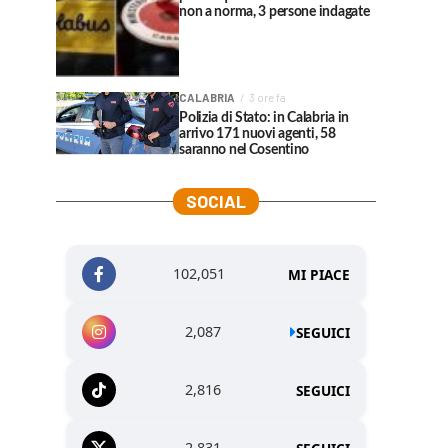
non a norma, 3 persone indagate
CALABRIA
3 ore fa
Polizia di Stato: in Calabria in
arrivo 171 nuovi agenti, 58
saranno nel Cosentino
SOCIAL
102,051
MI PIACE
2,087
SEGUICI
2,816
SEGUICI
2,831