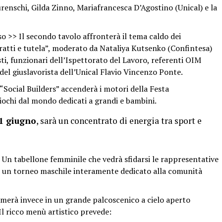
renschi, Gilda Zinno, Mariafrancesca D’Agostino (Unical) e la
so >> Il secondo tavolo affronterà il tema caldo dei
tratti e tutela”, moderato da Nataliya Kutsenko (Confintesa)
sti, funzionari dell’Ispettorato del Lavoro, referenti OIM
el giuslavorista dell’Unical Flavio Vincenzo Ponte.
 “Social Builders” accenderà i motori della Festa
Giochi dal mondo dedicati a grandi e bambini.
1 giugno
, sarà un concentrato di energia tra sport e
 Un tabellone femminile che vedrà sfidarsi le rappresentative
 e un torneo maschile interamente dedicato alla comunità
ormerà invece in un grande palcoscenico a cielo aperto
l ricco menù artistico prevede: