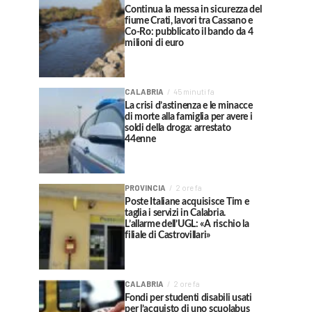
Continua la messa in sicurezza del
fiume Crati, lavori tra Cassano e
Co-Ro: pubblicato il bando da 4
milioni di euro
CALABRIA
45 minuti fa
La crisi d’astinenza e le minacce
di morte alla famiglia per avere i
soldi della droga: arrestato
44enne
PROVINCIA
2 ore fa
Poste Italiane acquisisce Tim e
taglia i servizi in Calabria.
L’allarme dell’UGL: «A rischio la
filiale di Castrovillari»
CALABRIA
2 ore fa
Fondi per studenti disabili usati
per l’acquisto di uno scuolabus