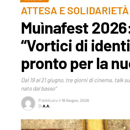
ATTESA E SOLIDARIETÀ
Muìnafest 2026
“Vortici di ident
pronto per la n
Dal 19 al 21 giugno, tre giorni di cinema, talk s
nato dal basso”
Pubblicato
il
18 Giugno, 2026
Di
A.A.