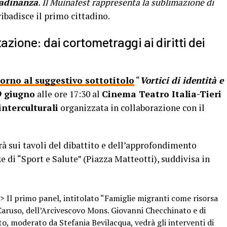
ttadinanza
. Il Muìnafest rappresenta la sublimazione di
 ribadisce il primo cittadino.
zione: dai cortometraggi ai diritti dei
torno al suggestivo sottotitolo
“
Vortici di identità e
9 giugno
alle ore 17:30 al
Cinema Teatro Italia-Tieri
nterculturali
organizzata in collaborazione con il
rà sui tavoli del dibattito e dell’approfondimento
e di “Sport e Salute” (Piazza Matteotti), suddivisa in
 >> Il primo panel, intitolato “Famiglie migranti come risorsa
o Caruso, dell’Arcivescovo Mons. Giovanni Checchinato e di
to, moderato da Stefania Bevilacqua, vedrà gli interventi di