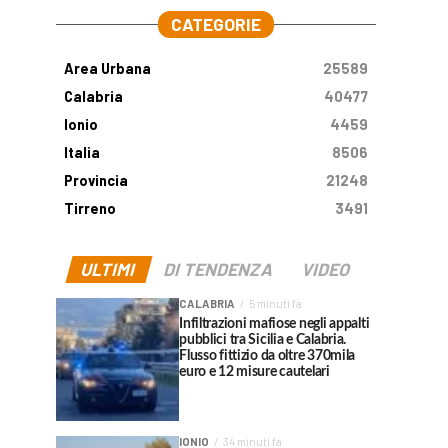
CATEGORIE
Area Urbana
25589
Calabria
40477
Ionio
4459
Italia
8506
Provincia
21248
Tirreno
3491
ULTIMI
DI TENDENZA
VIDEO
CALABRIA
5 minuti fa
Infiltrazioni mafiose negli appalti
pubblici tra Sicilia e Calabria.
Flusso fittizio da oltre 370mila
euro e 12 misure cautelari
IONIO
34 minuti fa