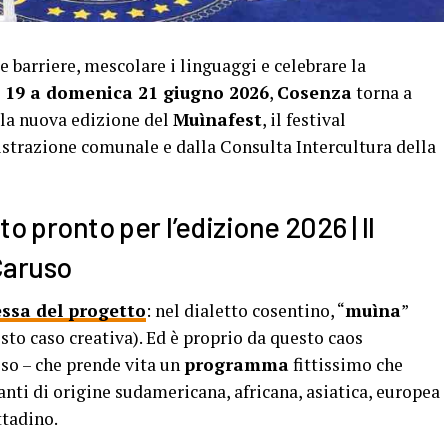
 barriere, mescolare i linguaggi e celebrare la
 19 a domenica 21 giugno 2026
,
Cosenza
torna a
n la nuova edizione del
Muìnafest
, il festival
strazione comunale e dalla Consulta Intercultura della
o pronto per l’edizione 2026 | Il
Caruso
essa del progetto
: nel dialetto cosentino, “
muìna
”
esto caso creativa). Ed è proprio da questo caos
so – che prende vita un
programma
fittissimo che
ti di origine sudamericana, africana, asiatica, europea
ttadino.