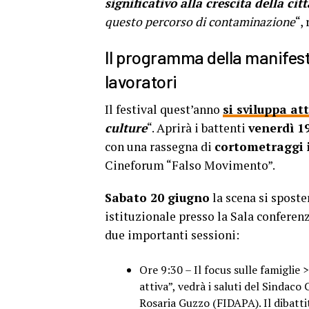
significativo alla crescita della ci
questo percorso di contaminazione
“,
Il programma della manifesta
lavoratori
Il festival quest’anno
si sviluppa at
culture
“. Aprirà i battenti
venerdì 1
con una rassegna di
cortometraggi i
Cineforum “Falso Movimento”.
Sabato 20 giugno
la scena si sposte
istituzionale presso la Sala conferenz
due importanti sessioni:
Ore 9:30 – Il focus sulle famiglie
attiva”, vedrà i saluti del Sindac
Rosaria Guzzo (FIDAPA). Il dibatti