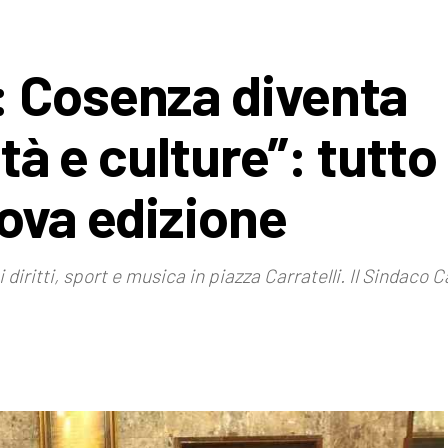
: Cosenza diventa
ità e culture”: tutto
uova edizione
ui diritti, sport e musica in piazza Carratelli. Il Sindac