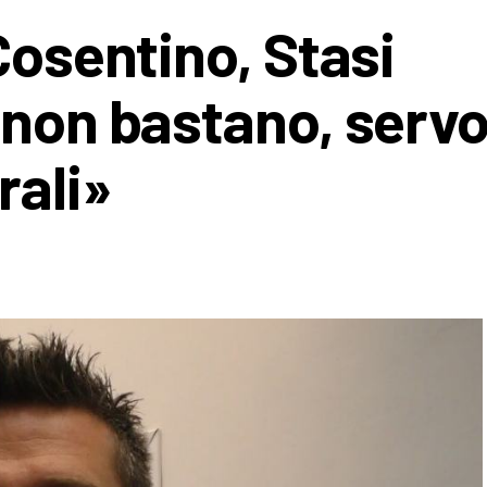
Cosentino, Stasi
 non bastano, serv
rali»