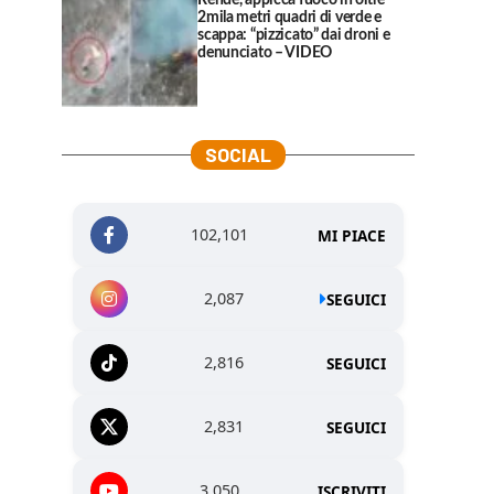
Rende, appicca fuoco in oltre
2mila metri quadri di verde e
scappa: “pizzicato” dai droni e
denunciato – VIDEO
SOCIAL
102,101
MI PIACE
2,087
SEGUICI
2,816
SEGUICI
2,831
SEGUICI
3,050
ISCRIVITI