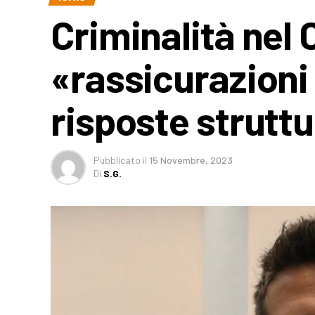
Criminalità nel 
«rassicurazioni
risposte struttu
Pubblicato
il
15 Novembre, 2023
Di
S.G.