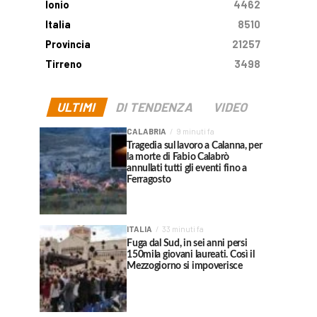
Ionio
4462
Italia
8510
Provincia
21257
Tirreno
3498
ULTIMI
DI TENDENZA
VIDEO
CALABRIA
9 minuti fa
Tragedia sul lavoro a Calanna, per
la morte di Fabio Calabrò
annullati tutti gli eventi fino a
Ferragosto
ITALIA
33 minuti fa
Fuga dal Sud, in sei anni persi
150mila giovani laureati. Così il
Mezzogiorno si impoverisce