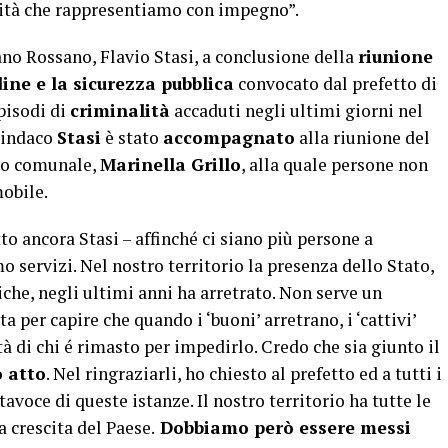
nità che rappresentiamo con impegno”.
ano Rossano, Flavio Stasi, a conclusione della
riunione
ine e la sicurezza pubblica
convocato dal prefetto di
pisodi di
criminalità
accaduti negli ultimi giorni nel
 sindaco
Stasi
è stato
accompagnato
alla riunione del
io comunale,
Marinella Grillo
, alla quale persone non
obile.
to ancora Stasi – affinché ci siano più persone a
o servizi. Nel nostro territorio la presenza dello Stato,
iche, negli ultimi anni ha arretrato. Non serve un
 per capire che quando i ‘buoni’ arretrano, i ‘cattivi’
à di chi é rimasto per impedirlo. Credo che sia giunto il
 atto
. Nel ringraziarli, ho chiesto al prefetto ed a tutti i
tavoce di queste istanze. Il nostro territorio ha tutte le
a crescita del Paese.
Dobbiamo però essere messi