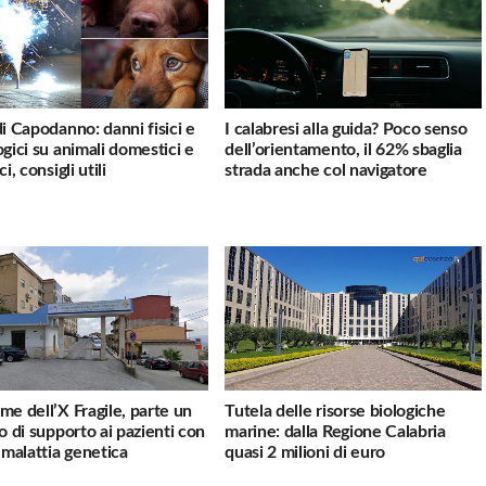
di Capodanno: danni fisici e
I calabresi alla guida? Poco senso
ogici su animali domestici e
dell’orientamento, il 62% sbaglia
ci, consigli utili
strada anche col navigatore
me dell’X Fragile, parte un
Tutela delle risorse biologiche
io di supporto ai pazienti con
marine: dalla Regione Calabria
a malattia genetica
quasi 2 milioni di euro