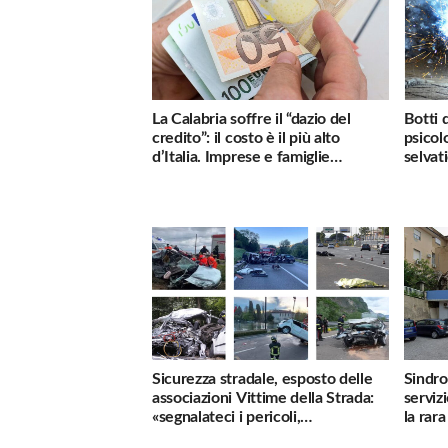
La Calabria soffre il “dazio del
Botti 
credito”: il costo è il più alto
psicol
d’Italia. Imprese e famiglie
selvati
penalizzate
Sicurezza stradale, esposto delle
Sindro
associazioni Vittime della Strada:
serviz
«segnalateci i pericoli,
la rar
interverremo subito»