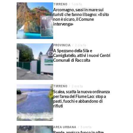
TIRRENO
1 ora fa
Arcomagno, sassi in mare sui
turisti che fanno il bagno: «Il sito
non è sicuro, il Comune
intervenga»
PROVINCIA
2 ore fa
A Spezzano della Sila e
Camigliatello, attivi i nuovi Centri
Comunali di Raccolta
TIRRENO
2 ore fa
Scalea, scatta la nuova ordinanza
per l’area del Fiume Lao: stop a
pasti, fuochi e abbandono di
rifiuti
AREA URBANA
3 ore fa