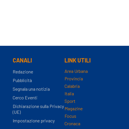
CANALI
LINK UTILI
Area Urbana
Redazione
Provincia
Pubblicità
Calabria
Segnala una notizia
Italia
Cerco Eventi
Sport
Dichiarazione sulla Privacy
Magazine
(UE)
Focus
Impostazione privacy
Cronaca