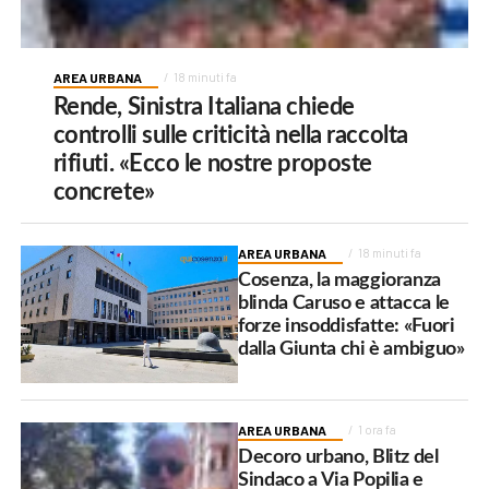
AREA URBANA
18 minuti fa
Rende, Sinistra Italiana chiede
controlli sulle criticità nella raccolta
rifiuti. «Ecco le nostre proposte
concrete»
AREA URBANA
18 minuti fa
Cosenza, la maggioranza
blinda Caruso e attacca le
forze insoddisfatte: «Fuori
dalla Giunta chi è ambiguo»
AREA URBANA
1 ora fa
Decoro urbano, Blitz del
Sindaco a Via Popilia e