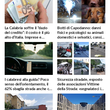
La Calabria soffre il “dazio
Botti di Capodanno: danni
del credito”: il costo è il più
fisici e psicologici su animali
alto d’Italia. Imprese e
domestici e selvatici, consigli
famiglie penalizzate
utili
I calabresi alla guida? Poco
Sicurezza stradale, esposto
senso dell’orientamento, il
delle associazioni Vittime
62% sbaglia strada anche col
della Strada: «segnalateci i
navigatore
pericoli, interverremo
subito»