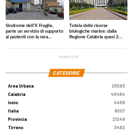
Sindrome dell’X Fragile,
Tutela delle risorse
parte un servizio di supporto
biologiche marine: dalla
ai pazienti con la rara
Regione Calabria quasi 2
malattia genetica
milioni di euro
PUBBLICITÀ
.
CATEGORIE
Area Urbana
25593
Calabria
40484
Ionio
4459
Italia
8507
Provincia
21249
Tirreno
3492