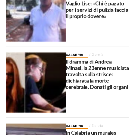
Vaglio Lise: «Chi è pagato
per i servizi di pulizia faccia
il proprio dovere»
CALABRIA
2 ore fa
Il dramma di Andrea
Minasi, la 23enne musicista
travolta sulla strisce:
dichiarata la morte
cerebrale. Donati gli organi
CALABRIA
3 ore fa
In Calabria un murales