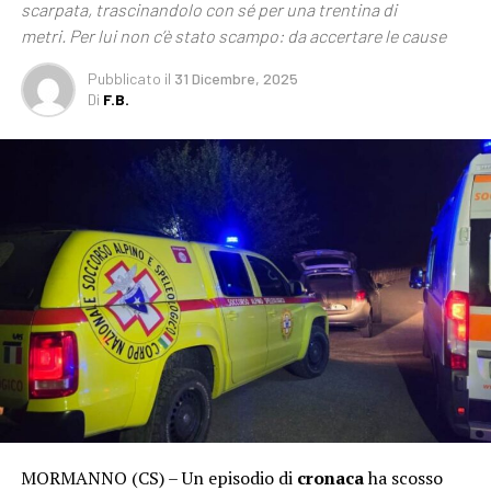
scarpata, trascinandolo con sé per una trentina di
metri. Per lui non c’è stato scampo: da accertare le cause
Pubblicato
il
31 Dicembre, 2025
Di
F.B.
MORMANNO (CS) – Un episodio di
cronaca
ha scosso