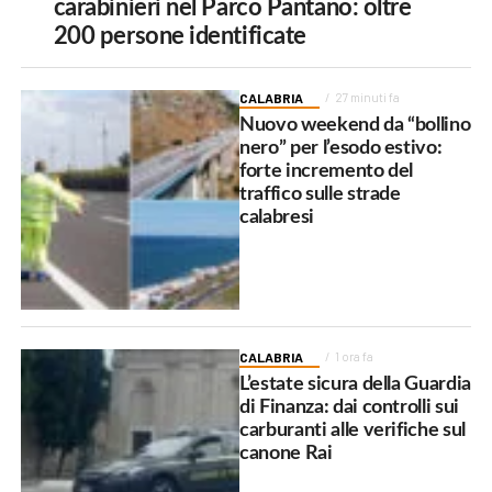
carabinieri nel Parco Pantano: oltre
200 persone identificate
CALABRIA
27 minuti fa
Nuovo weekend da “bollino
nero” per l’esodo estivo:
forte incremento del
traffico sulle strade
calabresi
CALABRIA
1 ora fa
L’estate sicura della Guardia
di Finanza: dai controlli sui
carburanti alle verifiche sul
canone Rai