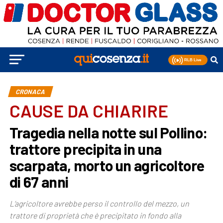
CRONACA
CAUSE DA CHIARIRE
Tragedia nella notte sul Pollino:
trattore precipita in una
scarpata, morto un agricoltore
di 67 anni
L’agricoltore avrebbe perso il controllo del mezzo, un
trattore di proprietà che è precipitato in fondo alla