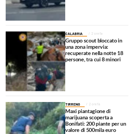
CALABRIA
2 ore fa
Gruppo scout bloccato in
una zona impervia:
recuperate nella notte 18
persone, tra cui 8 minori
TIRRENO
2 ore fa
Maxi piantagione di
marijuana scoperta a
Bonifati: 200 piante per un
valore di 500mila euro