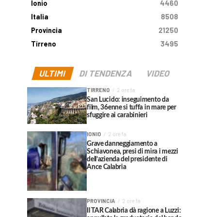
Ionio
4460
Italia
8508
Provincia
21250
Tirreno
3495
ULTIMI
DI TENDENZA
VIDEO
TIRRENO
2 ore fa
San Lucido: inseguimento da
film, 36enne si tuffa in mare per
sfuggire ai carabinieri
IONIO
2 ore fa
Grave danneggiamento a
Schiavonea, presi di mira i mezzi
dell’azienda del presidente di
Ance Calabria
PROVINCIA
2 ore fa
Il TAR Calabria dà ragione a Luzzi: