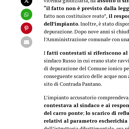
vicenda giudiziaria, ha
assolto il s
“il fatto non è previsto dalla le
fatto non costituisce reato”,
il respo
dell’impianto
. Inoltre, è stato disp
depurazione. Dopo nove anni si chiude,
l’Amministrazione comunale con una s
I
fatti contestati si riferiscono al
sindaco Russo in cui erano state ravv
di depurazione del Comune ionico per
conseguente scarico delle acque non 
sito di Contrada Pantano.
L’impianto accusatorio comprendeva, 
contestava al sindaco e ai respon
del carro ponte
;
lo scarico di ref
relativi al parametro escherichia c
dell’istruttoria dibattimentale, era p