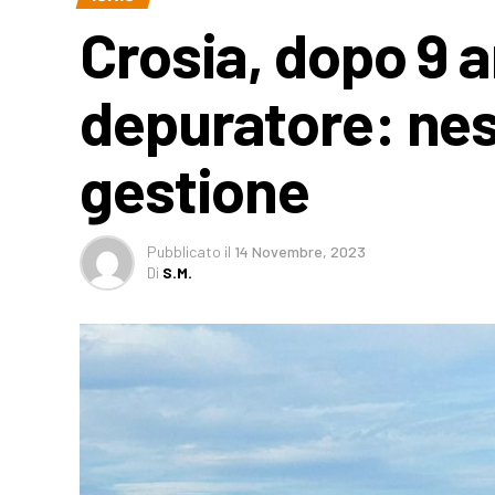
Crosia, dopo 9 a
depuratore: nes
gestione
Pubblicato
il
14 Novembre, 2023
Di
S.M.