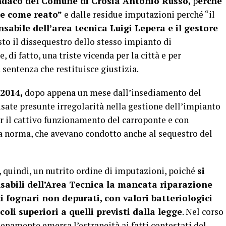
indaco del Comune di Crosia Antonio Russo,
p
erché
gge come reato”
e dalle residue imputazioni perché “il
nsabile dell’area tecnica Luigi Lepera e il gestore
osto il dissequestro dello stesso impianto di
 di fatto, una triste vicenda per la città e per
entenza che restituisce giustizia.
 2014,
dopo appena un mese dall’insediamento del
isate presunte irregolarità nella gestione dell’impianto
 il cattivo funzionamento del carroponte e con
a norma, che avevano condotto anche al sequestro del
quindi, un nutrito ordine di imputazioni, poiché
si
sabili dell’Area Tecnica la mancata riparazione
lui fognari non depurati, con valori batteriologici
oli superiori a quelli previsti dalla legge
. Nel corso
ienamente emersa l’estraneità ai fatti contestati del