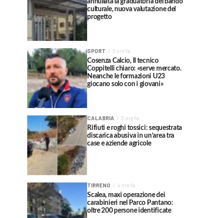
annullata la graduatoria del bando
culturale, nuova valutazione del
progetto
SPORT
3 ore fa
Cosenza Calcio, Il tecnico
Coppitelli chiaro: «serve mercato.
Neanche le formazioni U23
giocano solo con i giovani»
CALABRIA
3 ore fa
Rifiuti e roghi tossici: sequestrata
discarica abusiva in un’area tra
case e aziende agricole
TIRRENO
4 ore fa
Scalea, maxi operazione dei
carabinieri nel Parco Pantano:
oltre 200 persone identificate