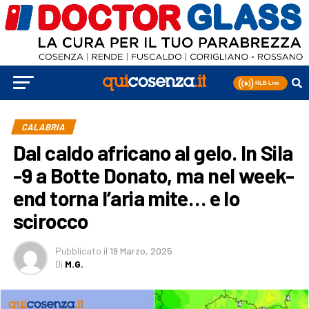
CALABRIA
Dal caldo africano al gelo. In Sila
-9 a Botte Donato, ma nel week-
end torna l’aria mite… e lo
scirocco
Pubblicato
il
19 Marzo, 2025
Di
M.G.