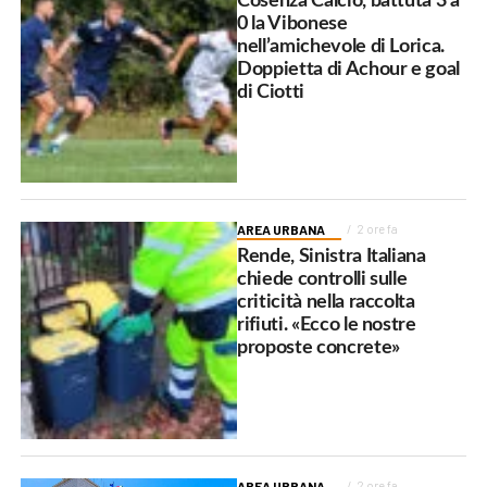
Cosenza Calcio, battuta 3 a
0 la Vibonese
nell’amichevole di Lorica.
Doppietta di Achour e goal
di Ciotti
AREA URBANA
2 ore fa
Rende, Sinistra Italiana
chiede controlli sulle
criticità nella raccolta
rifiuti. «Ecco le nostre
proposte concrete»
AREA URBANA
2 ore fa