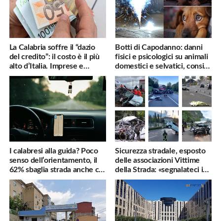
La Calabria soffre il “dazio
Botti di Capodanno: danni
del credito”: il costo è il più
fisici e psicologici su animali
alto d’Italia. Imprese e
domestici e selvatici, consigli
famiglie penalizzate
utili
I calabresi alla guida? Poco
Sicurezza stradale, esposto
senso dell’orientamento, il
delle associazioni Vittime
62% sbaglia strada anche col
della Strada: «segnalateci i
navigatore
pericoli, interverremo
subito»