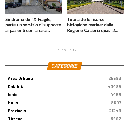
Sindrome dell’X Fragile,
Tutela delle risorse
parte un servizio di supporto
biologiche marine: dalla
ai pazienti con la rara
Regione Calabria quasi 2
malattia genetica
milioni di euro
PUBBLICITÀ
.
CATEGORIE
Area Urbana
25593
Calabria
40486
Ionio
4459
Italia
8507
Provincia
21249
Tirreno
3492