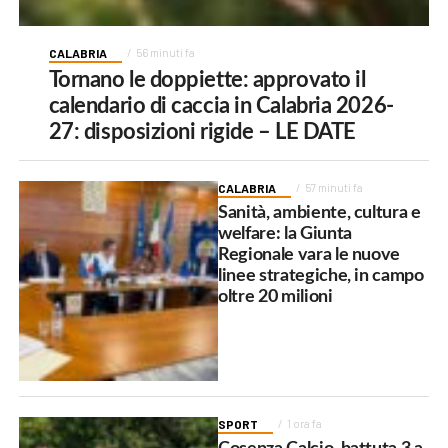
CALABRIA
56 minuti fa
Tornano le doppiette: approvato il
calendario di caccia in Calabria 2026-
27: disposizioni rigide – LE DATE
CALABRIA
57 minuti fa
Sanità, ambiente, cultura e
welfare: la Giunta
Regionale vara le nuove
linee strategiche, in campo
oltre 20 milioni
SPORT
1 ora fa