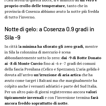
i cieli sereni di questa notte, si è assistito ad
un vero e
proprio crollo delle temperature
, tanto che in
provincia di Cosenza abbiamo avuto la notte più fredda
di tutto l’inverno.
Notte di gelo: a Cosenza 0.9 gradi in
Sila -9
In città l
a minima ha sfiorato gli zero gradi
, mentre
in Sila la colonnina di mercurio è scesa
abbondantemente sotto lo zero:
dai -9 di Botte Donato
ai -8 di Monte Curcio
fino ai -6 e -7 gradi dei comuni
della fascia Presilana (Celico e Spezzano). L’aria gelida è
dovuta all’arrivo
un’irruzione di aria artica
che ha
avuto come target i Balcani ma che marginalmente ha
colpito anche i versanti adriatici e parte del Sud Italia.
Per un altro paio di giorni registreremo ancora
valori
tipicamente invernali
e con l’inversione termina
farà
ancora freddo soprattutto di notte
.