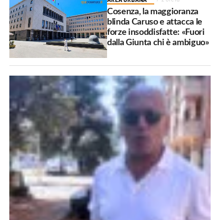
Cosenza, la maggioranza
blinda Caruso e attacca le
forze insoddisfatte: «Fuori
dalla Giunta chi è ambiguo»