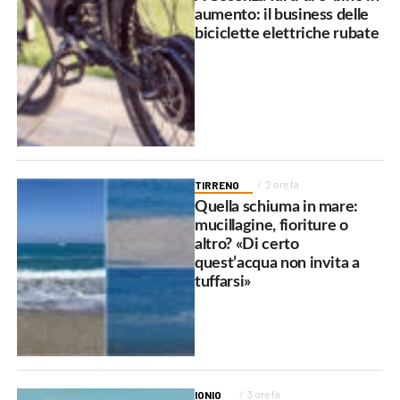
aumento: il business delle
biciclette elettriche rubate
TIRRENO
2 ore fa
Quella schiuma in mare:
mucillagine, fioriture o
altro? «Di certo
quest’acqua non invita a
tuffarsi»
IONIO
3 ore fa