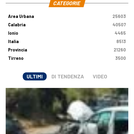
CATEGORIE
Area Urbana
25603
Calabria
40507
Ionio
4465
Italia
8513
Provincia
21260
Tirreno
3500
ULTIMI
DI TENDENZA
VIDEO