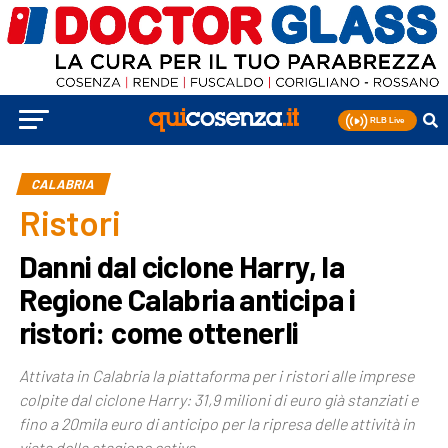
CALABRIA
Ristori
Danni dal ciclone Harry, la
Regione Calabria anticipa i
ristori: come ottenerli
Attivata in Calabria la piattaforma per i ristori alle imprese
colpite dal ciclone Harry: 31,9 milioni di euro già stanziati e
fino a 20mila euro di anticipo per la ripresa delle attività in
vista della stagione estiva