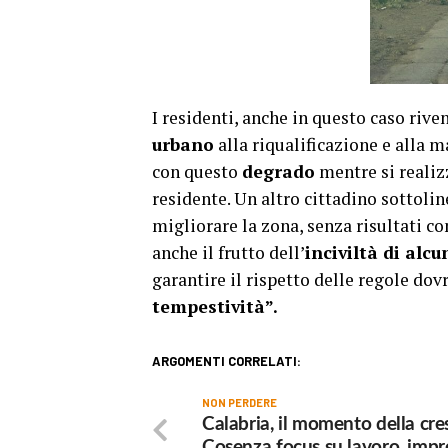
I residenti, anche in questo caso ri
urbano
alla riqualificazione e alla 
con questo
degrado
mentre si realizz
residente. Un altro cittadino sottoli
migliorare la zona, senza risultati co
anche il frutto dell’
inciviltà di alcu
garantire il rispetto delle regole dov
tempestività”.
ARGOMENTI CORRELATI:
NON PERDERE
Calabria, il momento della cres
Cosenza focus su lavoro, impr