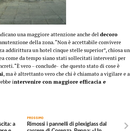
vendicano una maggiore attenzione anche del
decoro
manutenzione della zona. “Non è accettabile convivere
a addirittura un hotel cinque stelle superior”, chiosa un
nea come da tempo siano stati sollecitati interventi per
ncreti. “È vero – conclude- che questo stato di cose è
ni
, ma è altrettanto vero che chi è chiamato a vigilare e a
rebbe i
ntervenire con maggiore efficacia e
PROSSIMO
cita: a
Rimossi i pannelli di plexiglass dal
ese e
carcere di Cosenza, Penna: «Un