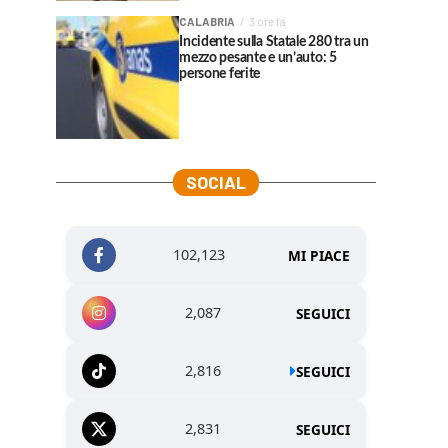
CALABRIA
3 ore fa
Incidente sulla Statale 280 tra un
mezzo pesante e un’auto: 5
persone ferite
SOCIAL
102,123
MI PIACE
2,087
SEGUICI
2,816
SEGUICI
2,831
SEGUICI