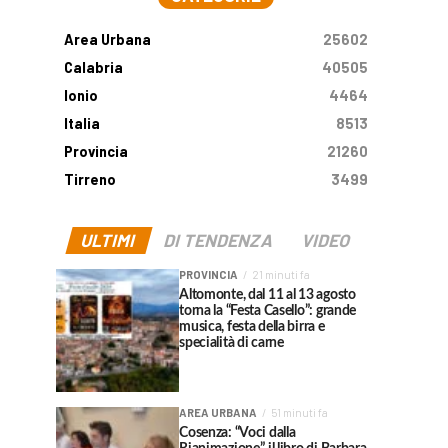
Area Urbana
25602
Calabria
40505
Ionio
4464
Italia
8513
Provincia
21260
Tirreno
3499
ULTIMI
DI TENDENZA
VIDEO
PROVINCIA
21 minuti fa
Altomonte, dal 11 al 13 agosto
torna la “Festa Casello”: grande
musica, festa della birra e
specialità di carne
AREA URBANA
51 minuti fa
Cosenza: “Voci dalla