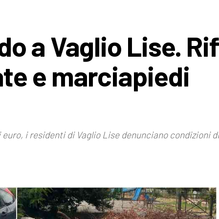
 a Vaglio Lise. Rif
te e marciapiedi
i euro, i residenti di Vaglio Lise denunciano condizioni 