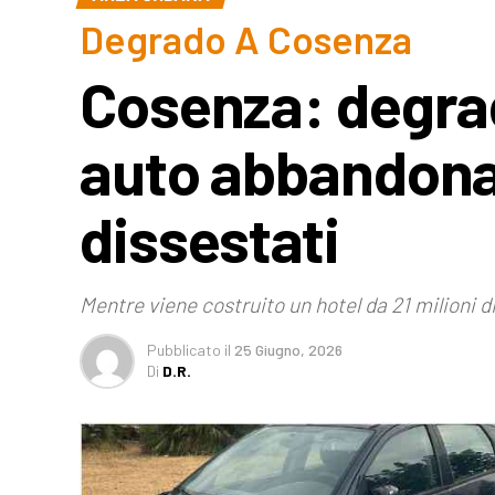
Degrado A Cosenza
Cosenza: degrado
auto abbandona
dissestati
Mentre viene costruito un hotel da 21 milioni d
Pubblicato
il
25 Giugno, 2026
Di
D.R.