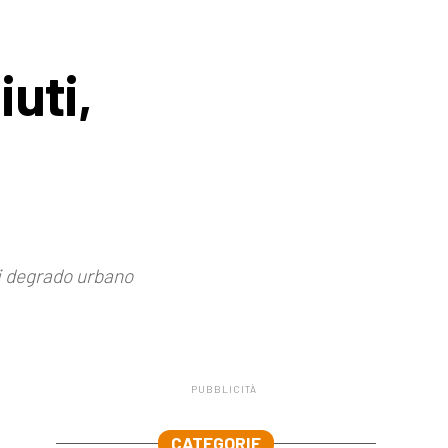
iuti,
di degrado urbano
PUBBLICITÀ
.
CATEGORIE