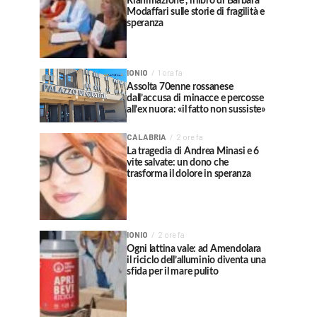
Rianimazione”, il libro di Barbara
Modaffari sulle storie di fragilità e
speranza
IONIO
1 ora fa
Assolta 70enne rossanese
dall’accusa di minacce e percosse
all’ex nuora: «il fatto non sussiste»
CALABRIA
2 ore fa
La tragedia di Andrea Minasi e 6
vite salvate: un dono che
trasforma il dolore in speranza
IONIO
2 ore fa
Ogni lattina vale: ad Amendolara
il riciclo dell’alluminio diventa una
sfida per il mare pulito