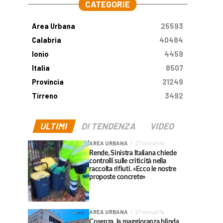
CATEGORIE
Area Urbana
25593
Calabria
40484
Ionio
4459
Italia
8507
Provincia
21249
Tirreno
3492
ULTIMI
DI TENDENZA
VIDEO
AREA URBANA
27 minuti fa
Rende, Sinistra Italiana chiede
controlli sulle criticità nella
raccolta rifiuti. «Ecco le nostre
proposte concrete»
AREA URBANA
27 minuti fa
Cosenza, la maggioranza blinda