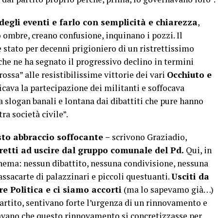
 degli eventi e farlo con semplicità e chiarezza
,
 ombre, creano confusione, inquinano i pozzi. Il
è stato per decenni prigioniero di un ristrettissimo
he ne ha segnato il progressivo declino in termini
rossa” alle resistibilissime vittorie dei vari
Occhiuto e
icava la partecipazione dei militanti e soffocava
a a slogan banali e lontana dai dibattiti che pure hanno
a società civile”.
sto abbraccio soffocante –
scrivono Graziadio,
retti ad uscire dal gruppo comunale del Pd.
Qui, in
chema: nessun dibattito, nessuna condivisione, nessuna
passacarte di palazzinari e piccoli questuanti.
Usciti da
e Politica e ci siamo accorti
(ma lo sapevamo già…)
artito, sentivano forte l’urgenza di un rinnovamento e
ttavano che questo rinnovamento si concretizzasse per