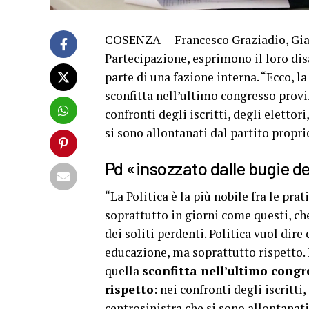
COSENZA – Francesco Graziadio, Gian
Partecipazione, esprimono il loro dis
parte di una fazione interna. “Ecco, 
sconfitta nell’ultimo congresso provi
confronti degli iscritti, degli elettor
si sono allontanati dal partito propri
Pd «insozzato dalle bugie dei
“La Politica è la più nobile fra le p
soprattutto in giorni come questi, ch
dei soliti perdenti. Politica vuol dir
educazione, ma soprattutto rispetto. 
quella
sconfitta nell’ultimo congr
rispetto
: nei confronti degli iscritti
centrosinistra che si sono allontanati