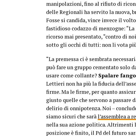
manipolazioni, fino al rifiuto di ricon
delle Regionali ha servito la nuova, 
Fosse si candida, vince invece il volt
fastidioso codazzo di menzogne: “La 
ricorso mai presentato, “contro di n
sotto gli occhi di tutti: non li vota p
“La premessa ci è sembrata necessari
può fare un gruppo cementato solo da
usare come collante?
Spalare fango
Lettieri non ha più la fiducia dell’a
firme. Ma le firme, per quanto assicur
giusto quelle che servono a passare 
delirio di onnipotenza. Noi – conclud
siamo sicuri che sarà
l’assemblea a re
nella sua azione politica. Altrimenti 
posizione è finito, il Pd del futuro s