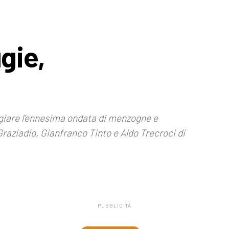
ugie,
ggiare l’ennesima ondata di menzogne e
Graziadio, Gianfranco Tinto e Aldo Trecroci di
PUBBLICITÀ
.