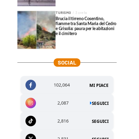
TURISMO
3 ore fa
Brucia il tirreno Cosentino,
fiamme tra Santa Maria del Cedro
e Grisolia: paura per le abitazioni
e il cimitero
SOCIAL
102,064
MI PIACE
2,087
SEGUICI
2,816
SEGUICI
2,831