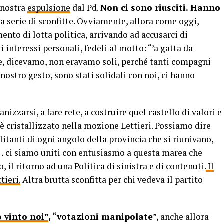
 nostra
espulsione
dal Pd.
Non ci sono riusciti. Hanno
ga serie di sconfitte. Ovviamente, allora come oggi,
to di lotta politica, arrivando ad accusarci di
 interessi personali, fedeli al motto: “’a gatta da
ce, dicevamo, non eravamo soli, perché tanti compagni
ostro gesto, sono stati solidali con noi, ci hanno
zzarsi, a fare rete, a costruire quel castello di valori e
 è cristallizzato nella mozione Lettieri. Possiamo dire
itanti di ogni angolo della provincia che si riunivano,
… ci siamo uniti con entusiasmo a questa marea che
l ritorno ad una Politica di sinistra e di contenuti.
Il
tieri.
Altra brutta sconfitta per chi vedeva il partito
 vinto noi”
, “votazioni manipolate
”, anche allora