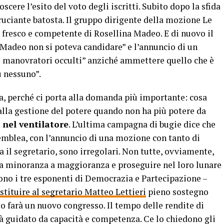
oscere l’esito del voto degli iscritti. Subito dopo la sfida
bruciante batosta. Il gruppo dirigente della mozione Le
o fresco e competente di Rosellina Madeo. E di nuovo il
Madeo non si poteva candidare” e l’annuncio di un
oi manovratori occulti” anziché ammettere quello che è
iù nessuno”.
a, perché ci porta alla domanda più importante: cosa
lla gestione del potere quando non ha più potere da
 nel ventilatore
. L’ultima campagna di bugie dice che
ssemblea, con l’annuncio di una mozione con tanto di
a il segretario, sono irregolari. Non tutte, ovviamente,
da minoranza a maggioranza e proseguire nel loro lunare
ono i tre esponenti di Democrazia e Partecipazione –
stituire al segretario Matteo Lettieri
pieno sostegno
lo farà un nuovo congresso. Il tempo delle rendite di
arà guidato da capacità e competenza. Ce lo chiedono gli