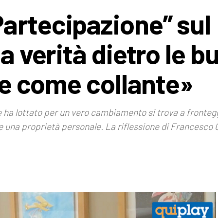
artecipazione” sul
a verità dietro le b
ere come collante»
he ha lottato per un vero cambiamento si trova a fronte
me una proprietà personale. La riflessione di Francesco 