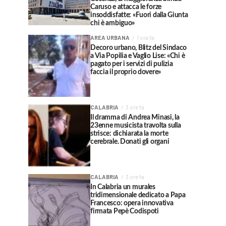
Caruso e attacca le forze
insoddisfatte: «Fuori dalla Giunta
chi è ambiguo»
AREA URBANA
1 ora fa
Decoro urbano, Blitz del Sindaco
a Via Popilia e Vaglio Lise: «Chi è
pagato per i servizi di pulizia
faccia il proprio dovere»
CALABRIA
3 ore fa
Il dramma di Andrea Minasi, la
23enne musicista travolta sulla
strisce: dichiarata la morte
cerebrale. Donati gli organi
CALABRIA
3 ore fa
In Calabria un murales
tridimensionale dedicato a Papa
Francesco: opera innovativa
firmata Pepè Codispoti