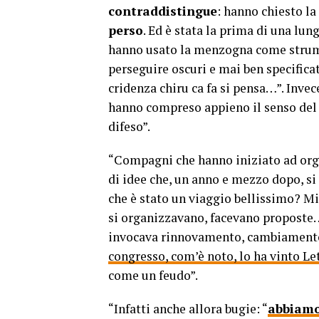
contraddistingue
: hanno chiesto la
perso
. Ed è stata la prima di una lun
hanno usato la menzogna come strumen
perseguire oscuri e mai ben specificati
cridenza chiru ca fa si pensa…”. Inve
hanno compreso appieno il senso del n
difeso”.
“Compagni che hanno iniziato ad organi
di idee che, un anno e mezzo dopo, si
che è stato un viaggio bellissimo? Mil
si organizzavano, facevano proposte
invocava rinnovamento, cambiamento, i
congresso, com’è noto, lo ha vinto Let
come un feudo”.
“Infatti anche allora bugie: “
abbiamo