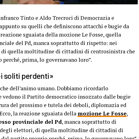
franco Tinto e Aldo Trecroci di Democrazia e
appunto su quelli che definiscono attacchi e bugie da
la reazione sguaiata della mozione Le Fosse, quella
nciale del Pd, manca soprattutto di rispetto: nei
i, di quella moltitudine di cittadini di centrosinistra che
o perché, prima, lo governavano loro”.
 soliti perdenti»
ratiche dell’animo umano. Dobbiamo ricordarlo
e vedono il Partito democratico insozzato dalle bugie
e cura del prossimo e tutela dei deboli, diplomazia ed
Ecco, la reazione sguaiata della
mozione Le Fosse
,
esso provinciale del Pd
, manca soprattutto di
, degli elettori, di quella moltitudine di cittadini di
 dal partito proprio perché, prima, lo governavano loro”.