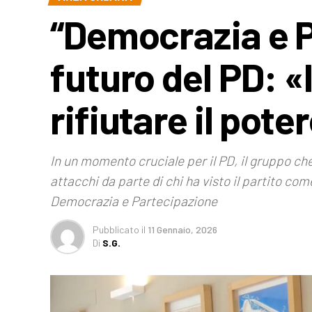
“Democrazia e P
futuro del PD: «l
rifiutare il pot
In un momento cruciale per il PD, il gruppo c
attacchi da parte di chi ha visto il partito co
Democrazia e Partecipazione
Pubblicato
il
11 Gennaio, 2026
Di
S.G.