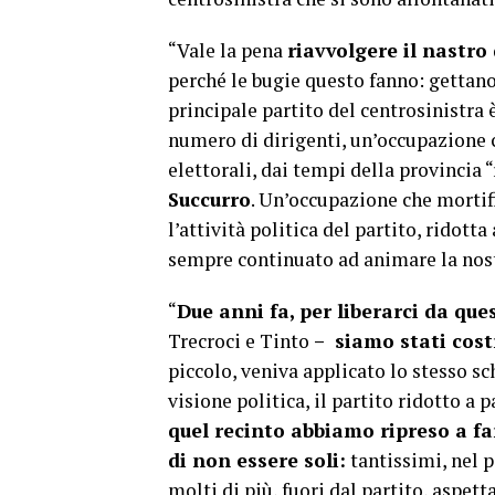
“Vale la pena
riavvolgere il nastro
perché le bugie questo fanno: gettano
principale partito del centrosinistra 
numero di dirigenti, un’occupazione c
elettorali, dai tempi della provincia “
Succurro
. Un’occupazione che mortif
l’attività politica del partito, ridott
sempre continuato ad animare la nostr
“
Due anni fa, per liberarci da que
Trecroci e Tinto
– siamo stati cost
piccolo, veniva applicato lo stesso s
visione politica, il partito ridotto a 
quel recinto abbiamo ripreso a far
di non essere soli:
tantissimi, nel p
molti di più, fuori dal partito, aspe