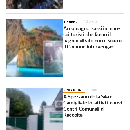
TIRRENO
2 ore fa
Arcomagno, sassi in mare
sui turisti che fanno il
bagno: «Il sito non è sicuro,
il Comune intervenga»
PROVINCIA
2 ore fa
A Spezzano della Sila e
Camigliatello, attivi i nuovi
Centri Comunali di
Raccolta