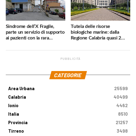
Sindrome dell’X Fragile,
Tutela delle risorse
parte un servizio di supporto
biologiche marine: dalla
ai pazienti con la rara
Regione Calabria quasi 2
malattia genetica
milioni di euro
PUBBLICITÀ
.
CATEGORIE
Area Urbana
25599
Calabria
40499
Ionio
4462
Italia
8510
Provincia
21257
Tirreno
3498