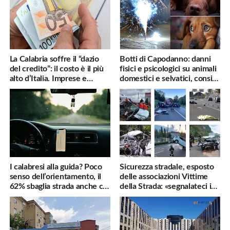
La Calabria soffre il “dazio
Botti di Capodanno: danni
del credito”: il costo è il più
fisici e psicologici su animali
alto d’Italia. Imprese e
domestici e selvatici, consigli
famiglie penalizzate
utili
I calabresi alla guida? Poco
Sicurezza stradale, esposto
senso dell’orientamento, il
delle associazioni Vittime
62% sbaglia strada anche col
della Strada: «segnalateci i
navigatore
pericoli, interverremo
subito»