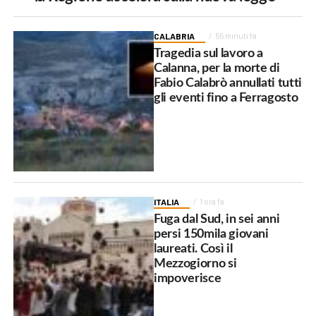
CALABRIA
55 minuti fa
Tragedia sul lavoro a
Calanna, per la morte di
Fabio Calabrò annullati tutti
gli eventi fino a Ferragosto
ITALIA
1 ora fa
Fuga dal Sud, in sei anni
persi 150mila giovani
laureati. Così il
Mezzogiorno si
impoverisce