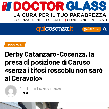
COSENZA
Derby Catanzaro-Cosenza, la
presa di posizione di Caruso
«senza i tifosi rossoblu non sarò
al Ceravolo»
Pubblicato
il
13 Marzo, 2025
Di
S.G.