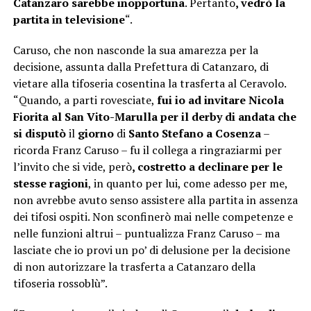
Catanzaro sarebbe inopportuna
. Pertanto
, vedrò la
partita in televisione
“.
Caruso, che non nasconde la sua amarezza per la
decisione, assunta dalla Prefettura di Catanzaro, di
vietare alla tifoseria cosentina la trasferta al Ceravolo.
“Quando, a parti rovesciate,
fui io ad invitare Nicola
Fiorita al San Vito-Marulla per il derby di andata che
si disputò
il
giorno
di
Santo Stefano a Cosenza
–
ricorda Franz Caruso – fu il collega a ringraziarmi per
l’invito che si vide, però
, costretto a declinare per le
stesse ragioni
, in quanto per lui, come adesso per me,
non avrebbe avuto senso assistere alla partita in assenza
dei tifosi ospiti. Non sconfinerò mai nelle competenze e
nelle funzioni altrui – puntualizza Franz Caruso – ma
lasciate che io provi un po’ di delusione per la decisione
di non autorizzare la trasferta a Catanzaro della
tifoseria rossoblù”.