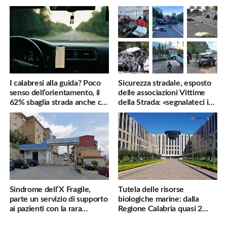
famiglie penalizzate
utili
I calabresi alla guida? Poco
Sicurezza stradale, esposto
senso dell’orientamento, il
delle associazioni Vittime
62% sbaglia strada anche col
della Strada: «segnalateci i
navigatore
pericoli, interverremo
subito»
Sindrome dell’X Fragile,
Tutela delle risorse
parte un servizio di supporto
biologiche marine: dalla
ai pazienti con la rara
Regione Calabria quasi 2
malattia genetica
milioni di euro