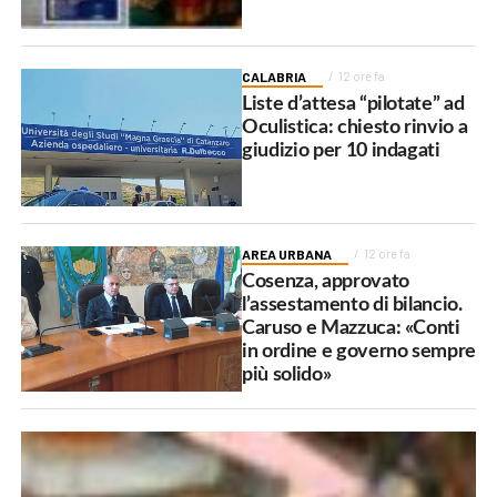
CALABRIA
12 ore fa
Liste d’attesa “pilotate” ad
Oculistica: chiesto rinvio a
giudizio per 10 indagati
AREA URBANA
12 ore fa
Cosenza, approvato
l’assestamento di bilancio.
Caruso e Mazzuca: «Conti
in ordine e governo sempre
più solido»