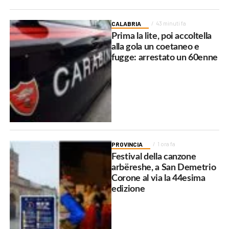
CALABRIA
43 minuti fa
Prima la lite, poi accoltella
alla gola un coetaneo e
fugge: arrestato un 60enne
PROVINCIA
1 ora fa
Festival della canzone
arbëreshe, a San Demetrio
Corone al via la 44esima
edizione