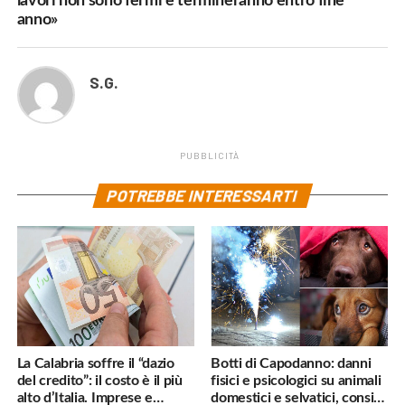
lavori non sono fermi e termineranno entro fine
anno»
S.G.
PUBBLICITÀ
POTREBBE INTERESSARTI
La Calabria soffre il “dazio
Botti di Capodanno: danni
del credito”: il costo è il più
fisici e psicologici su animali
alto d’Italia. Imprese e
domestici e selvatici, consigli