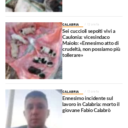
CALABRIA
12 ore fa
Sei cuccioli sepolti vivi a
Caulonia: vicesindaco
Maiolo: «Ennesimo atto di
crudeltà, non possiamo più
tollerare»
CALABRIA
13 ore fa
Ennesimo incidente sul
lavoro in Calabria: morto il
giovane Fabio Calabrò