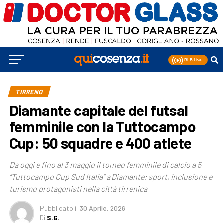
TIRRENO
Diamante capitale del futsal
femminile con la Tuttocampo
Cup: 50 squadre e 400 atlete
Da oggi e fino al 3 maggio il torneo femminile di calcio a 5
“Tuttocampo Cup Sud Italia” a Diamante: sport, inclusione e
turismo protagonisti nella città tirrenica
Pubblicato
il
30 Aprile, 2026
Di
S.G.