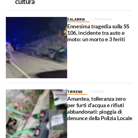
cultura
CALABRIA
53 minuti fa
Ennesima tragedia sulla SS
106, incidente tra auto e
moto: un morto e 3 feriti
TIRRENO
11 ore fa
Amantea, tolleranza zero
per furti d’acqua e rifiuti
abbandonati: pioggia di
denunce della Polizia Locale