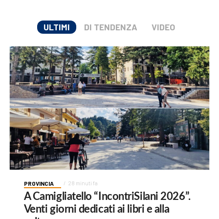
ULTIMI
DI TENDENZA
VIDEO
PROVINCIA
28 minuti fa
A Camigliatello “IncontriSilani 2026”.
Venti giorni dedicati ai libri e alla