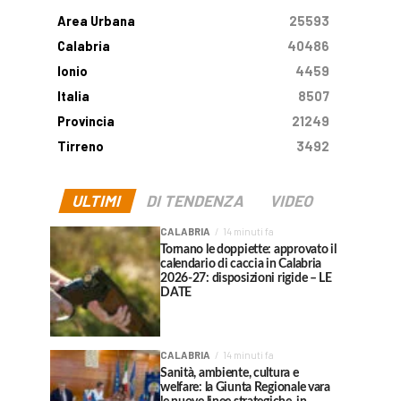
Area Urbana
25593
Calabria
40486
Ionio
4459
Italia
8507
Provincia
21249
Tirreno
3492
ULTIMI
DI TENDENZA
VIDEO
CALABRIA
14 minuti fa
Tornano le doppiette: approvato il
calendario di caccia in Calabria
2026-27: disposizioni rigide – LE
DATE
CALABRIA
14 minuti fa
Sanità, ambiente, cultura e
welfare: la Giunta Regionale vara