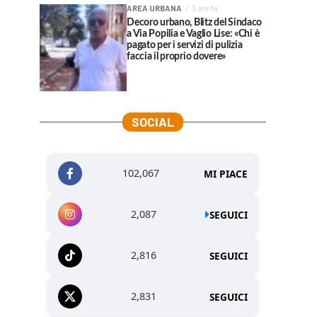
AREA URBANA
3 ore fa
Decoro urbano, Blitz del Sindaco
a Via Popilia e Vaglio Lise: «Chi è
pagato per i servizi di pulizia
faccia il proprio dovere»
SOCIAL
102,067
MI PIACE
2,087
SEGUICI
2,816
SEGUICI
2,831
SEGUICI