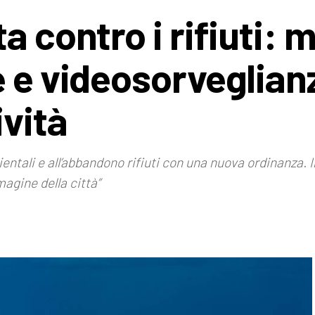
 contro i rifiuti: m
e e videosorveglian
ività
bientali e all’abbandono rifiuti con una nuova ordinanza. I
magine della città”