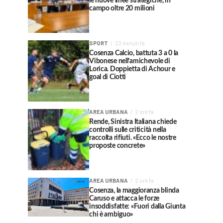
le nuove linee strategiche, in
campo oltre 20 milioni
SPORT
23 minuti fa
Cosenza Calcio, battuta 3 a 0 la
Vibonese nell’amichevole di
Lorica. Doppietta di Achour e
goal di Ciotti
AREA URBANA
2 ore fa
Rende, Sinistra Italiana chiede
controlli sulle criticità nella
raccolta rifiuti. «Ecco le nostre
proposte concrete»
AREA URBANA
2 ore fa
Cosenza, la maggioranza blinda
Caruso e attacca le forze
insoddisfatte: «Fuori dalla Giunta
chi è ambiguo»