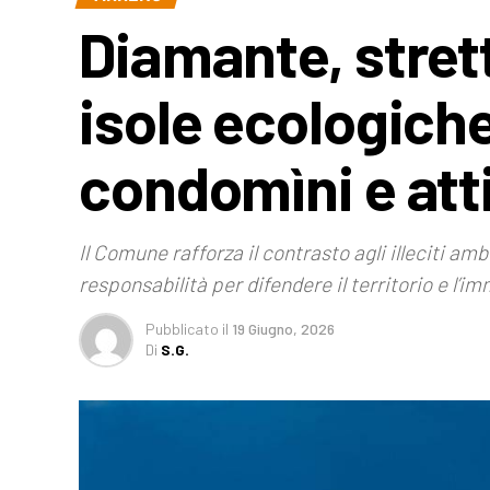
Diamante, stretta
isole ecologich
condomìni e att
Il Comune rafforza il contrasto agli illeciti am
responsabilità per difendere il territorio e l’im
Pubblicato
il
19 Giugno, 2026
Di
S.G.