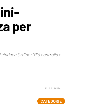
ini-
za per
l sindaco Ordine: “Più controllo e
PUBBLICITÀ
.
CATEGORIE