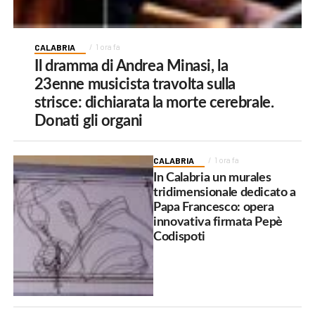
CALABRIA
1 ora fa
Il dramma di Andrea Minasi, la
23enne musicista travolta sulla
strisce: dichiarata la morte cerebrale.
Donati gli organi
CALABRIA
1 ora fa
In Calabria un murales
tridimensionale dedicato a
Papa Francesco: opera
innovativa firmata Pepè
Codispoti