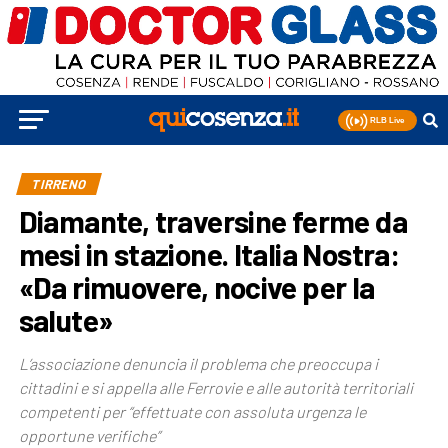
TIRRENO
Diamante, traversine ferme da
mesi in stazione. Italia Nostra:
«Da rimuovere, nocive per la
salute»
L’associazione denuncia il problema che preoccupa i
cittadini e si appella alle Ferrovie e alle autorità territoriali
competenti per “effettuate con assoluta urgenza le
opportune verifiche”