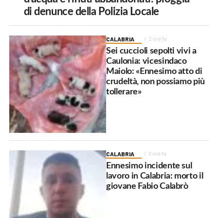
di denunce della Polizia Locale
CALABRIA
2 ore fa
Sei cuccioli sepolti vivi a
Caulonia: vicesindaco
Maiolo: «Ennesimo atto di
crudeltà, non possiamo più
tollerare»
CALABRIA
3 ore fa
Ennesimo incidente sul
lavoro in Calabria: morto il
giovane Fabio Calabrò