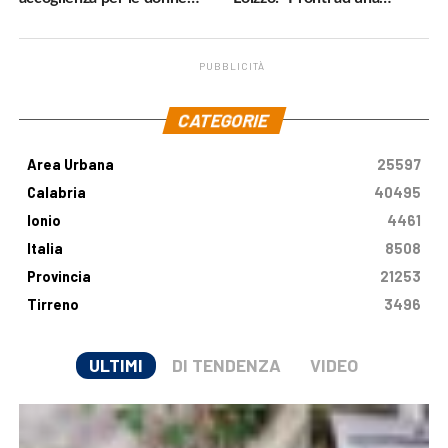
vittime di violenza»
cornice normativa sulle
Terapie Digitali”
PUBBLICITÀ
.
CATEGORIE
Area Urbana
25597
Calabria
40495
Ionio
4461
Italia
8508
Provincia
21253
Tirreno
3496
ULTIMI
DI TENDENZA
VIDEO