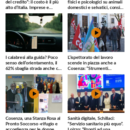
del credito”: il costo è il più
fisici e psicologici su animali
alto d’Italia. Imprese e
domestici e selvatici, consigli
famiglie penalizzate
utili
I calabresi alla guida? Poco
L’ispettorato del lavoro
senso dell’orientamento, il
scende in piazza anche a
62% sbaglia strada anche col
Cosenza: “Strumenti
navigatore
inadeguati al nostro lavoro”
Cosenza, una Stanza Rosa al
Sanità digitale, Schillaci:
Pronto Soccorso «rifugio e
“Servizio sanitario più equo”.
accoglienza per le donne
Loizzo: “Pronti ad una