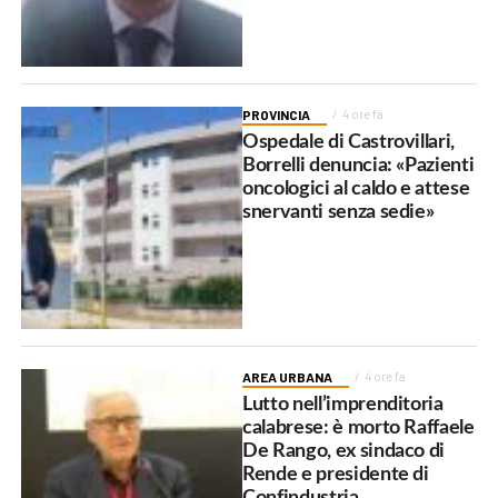
PROVINCIA
4 ore fa
Ospedale di Castrovillari,
Borrelli denuncia: «Pazienti
oncologici al caldo e attese
snervanti senza sedie»
AREA URBANA
4 ore fa
Lutto nell’imprenditoria
calabrese: è morto Raffaele
De Rango, ex sindaco di
Rende e presidente di
Confindustria