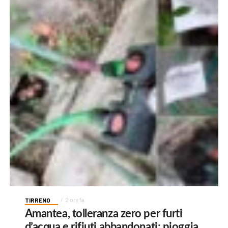
TIRRENO
2 ore fa
Amantea, tolleranza zero per furti
d’acqua e rifiuti abbandonati: pioggia