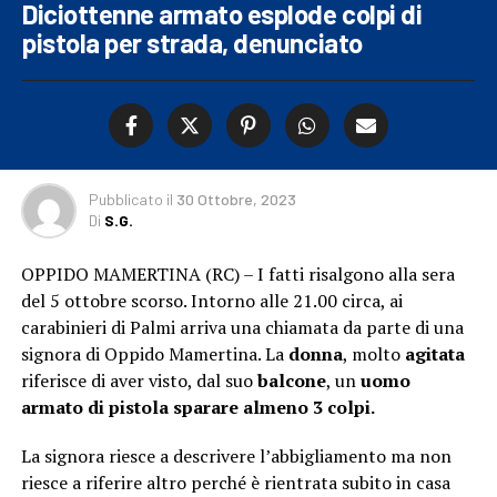
Diciottenne armato esplode colpi di
pistola per strada, denunciato
Pubblicato
il
30 Ottobre, 2023
Di
S.G.
OPPIDO MAMERTINA (RC) – I fatti risalgono alla sera
del 5 ottobre scorso. Intorno alle 21.00 circa, ai
carabinieri di Palmi arriva una chiamata da parte di una
signora di Oppido Mamertina. La
donna
, molto
agitata
riferisce di aver visto, dal suo
balcone
, un
uomo
armato di pistola sparare almeno 3 colpi.
La signora riesce a descrivere l’abbigliamento ma non
riesce a riferire altro perché è rientrata subito in casa