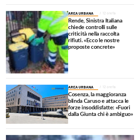
AREA URBANA
12 ore fa
Rende, Sinistra Italiana
chiede controlli sulle
criticità nella raccolta
rifiuti. «Ecco le nostre
proposte concrete»
AREA URBANA
12 ore fa
Cosenza, la maggioranza
blinda Caruso e attacca le
forze insoddisfatte: «Fuori
dalla Giunta chi è ambiguo»