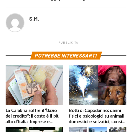
S.M.
PUBBLICITÀ
POTREBBE INTERESSARTI
La Calabria soffre il “dazio
Botti di Capodanno: danni
del credito”: il costo è il più
fisici e psicologici su animali
alto d’Italia. Imprese e
domestici e selvatici, consigli
famiglie penalizzate
utili