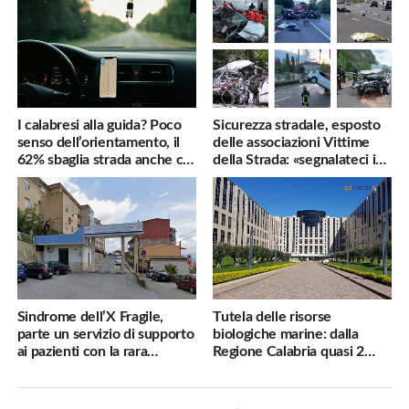
I calabresi alla guida? Poco
Sicurezza stradale, esposto
senso dell’orientamento, il
delle associazioni Vittime
62% sbaglia strada anche col
della Strada: «segnalateci i
navigatore
pericoli, interverremo
subito»
Sindrome dell’X Fragile,
Tutela delle risorse
parte un servizio di supporto
biologiche marine: dalla
ai pazienti con la rara
Regione Calabria quasi 2
malattia genetica
milioni di euro