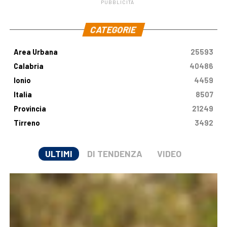
PUBBLICITÀ
.
CATEGORIE
Area Urbana
25593
Calabria
40486
Ionio
4459
Italia
8507
Provincia
21249
Tirreno
3492
ULTIMI
DI TENDENZA
VIDEO