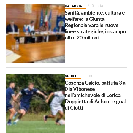
CALABRIA
10 ore fa
Sanità, ambiente, cultura e
welfare: la Giunta
Regionale vara le nuove
linee strategiche, in campo
oltre 20 milioni
SPORT
10 ore fa
Cosenza Calcio, battuta 3 a
0 la Vibonese
nell’amichevole di Lorica.
Doppietta di Achour e goal
di Ciotti