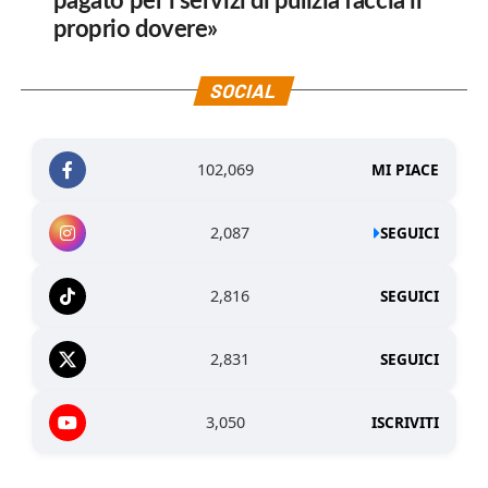
pagato per i servizi di pulizia faccia il
proprio dovere»
SOCIAL
102,069
MI PIACE
2,087
SEGUICI
2,816
SEGUICI
2,831
SEGUICI
3,050
ISCRIVITI