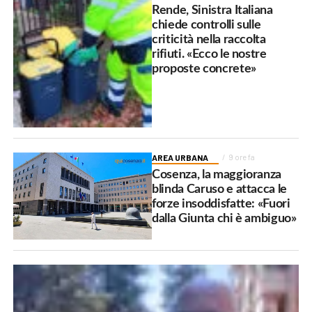
Rende, Sinistra Italiana
chiede controlli sulle
criticità nella raccolta
rifiuti. «Ecco le nostre
proposte concrete»
AREA URBANA
9 ore fa
Cosenza, la maggioranza
blinda Caruso e attacca le
forze insoddisfatte: «Fuori
dalla Giunta chi è ambiguo»