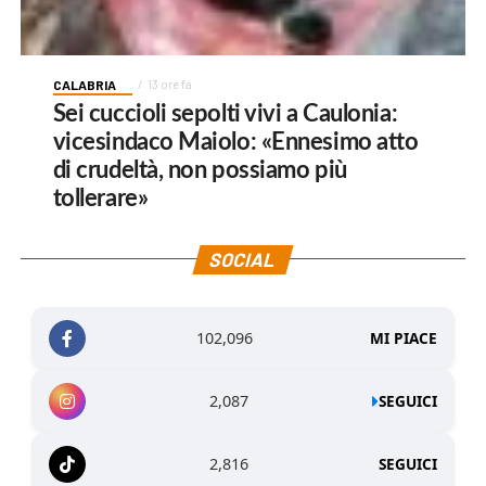
CALABRIA
13 ore fa
Sei cuccioli sepolti vivi a Caulonia:
vicesindaco Maiolo: «Ennesimo atto
di crudeltà, non possiamo più
tollerare»
SOCIAL
102,096
MI PIACE
2,087
SEGUICI
2,816
SEGUICI