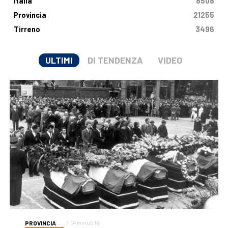
Italia
8508
Provincia
21255
Tirreno
3496
ULTIMI
DI TENDENZA
VIDEO
PROVINCIA
14 minuti fa