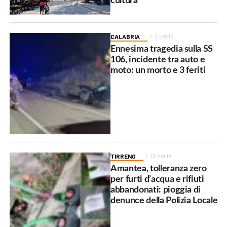
cultura
CALABRIA
2 ore fa
Ennesima tragedia sulla SS
106, incidente tra auto e
moto: un morto e 3 feriti
TIRRENO
12 ore fa
Amantea, tolleranza zero
per furti d’acqua e rifiuti
abbandonati: pioggia di
denunce della Polizia Locale