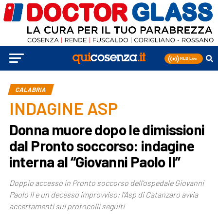
CALABRIA
INDAGINE ASP
Donna muore dopo le dimissioni
dal Pronto soccorso: indagine
interna al “Giovanni Paolo II”
Doppio accesso in Pronto soccorso dell’ospedale Giovanni
Paolo II e un decesso improvviso: l’Asp di Catanzaro avvia
accertamenti sui protocolli seguiti