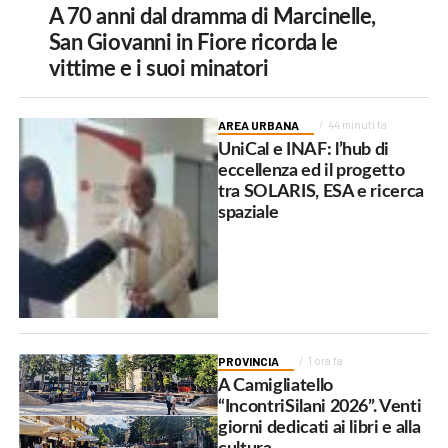
A 70 anni dal dramma di Marcinelle,
San Giovanni in Fiore ricorda le
vittime e i suoi minatori
AREA URBANA
44 minuti fa
UniCal e INAF: l’hub di
eccellenza ed il progetto
tra SOLARIS, ESA e ricerca
spaziale
PROVINCIA
1 ora fa
A Camigliatello
“IncontriSilani 2026”. Venti
giorni dedicati ai libri e alla