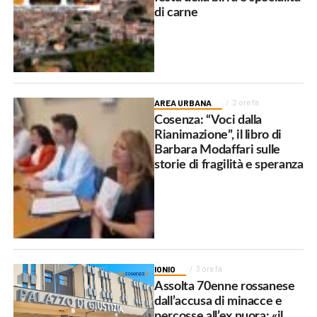
di carne
AREA URBANA
2 ore fa
Cosenza: “Voci dalla
Rianimazione”, il libro di
Barbara Modaffari sulle
storie di fragilità e speranza
IONIO
3 ore fa
Assolta 70enne rossanese
dall’accusa di minacce e
percosse all’ex nuora: «il