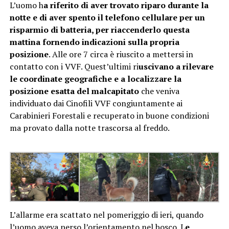
L’uomo h
a riferito di aver trovato riparo durante la
notte e di aver spento il telefono cellulare per un
risparmio di batteria, per riaccenderlo questa
mattina fornendo indicazioni sulla propria
posizione
. Alle ore 7 circa è riuscito a mettersi in
contatto con i VVF. Quest’ultimi ri
uscivano a rilevare
le coordinate geografiche e a localizzare la
posizione esatta del malcapitato
che veniva
individuato dai Cinofili VVF congiuntamente ai
Carabinieri Forestali e recuperato in buone condizioni
ma provato dalla notte trascorsa al freddo.
L’allarme era scattato nel pomeriggio di ieri, quando
l’uomo aveva perso l’orientamento nel bosco. L
e