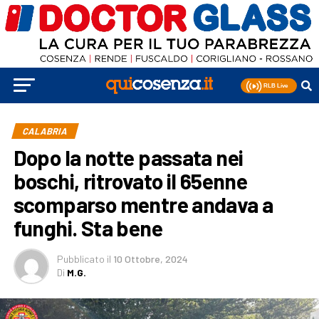
CALABRIA
Dopo la notte passata nei
boschi, ritrovato il 65enne
scomparso mentre andava a
funghi. Sta bene
Pubblicato
il
10 Ottobre, 2024
Di
M.G.