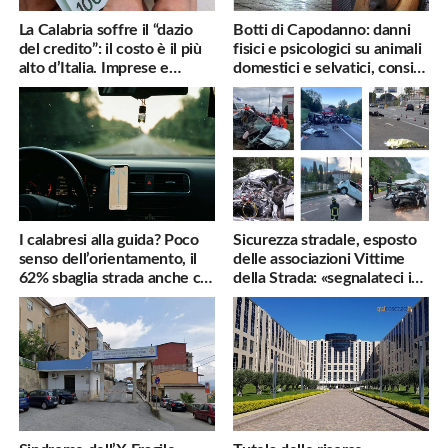
La Calabria soffre il “dazio
Botti di Capodanno: danni
del credito”: il costo è il più
fisici e psicologici su animali
alto d’Italia. Imprese e
domestici e selvatici, consigli
famiglie penalizzate
utili
I calabresi alla guida? Poco
Sicurezza stradale, esposto
senso dell’orientamento, il
delle associazioni Vittime
62% sbaglia strada anche col
della Strada: «segnalateci i
navigatore
pericoli, interverremo
subito»