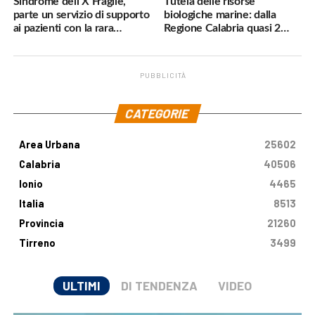
Sindrome dell’X Fragile,
Tutela delle risorse
parte un servizio di supporto
biologiche marine: dalla
ai pazienti con la rara
Regione Calabria quasi 2
malattia genetica
milioni di euro
PUBBLICITÀ
.
CATEGORIE
Area Urbana
25602
Calabria
40506
Ionio
4465
Italia
8513
Provincia
21260
Tirreno
3499
ULTIMI
DI TENDENZA
VIDEO