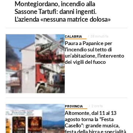
Montegiordano, incendio alla
Sassone Tartufi: danni ingenti.
L’azienda «nessuna matrice dolosa»
CALABRIA
39 minuti fa
Paura a Papanice per
l’incendio sul tetto di
un’abitazione, l’intervento
dei vigili del fuoco
PROVINCIA
2 ore fa
Altomonte, dal 11 al 13
agosto torna la “Festa
Casello”: grande musica,
festa della birra e specialità