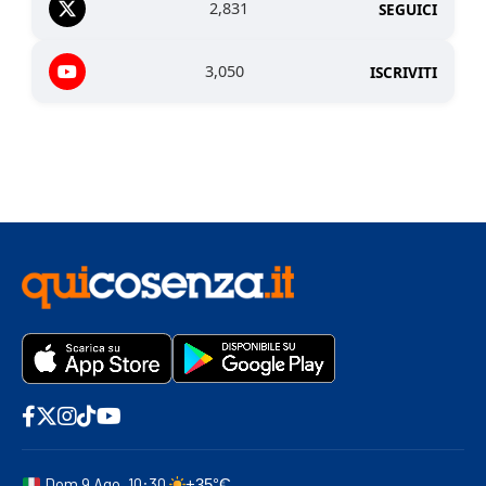
2,831
SEGUICI
3,050
ISCRIVITI
Dom 9 Ago, 10:30
+35°C