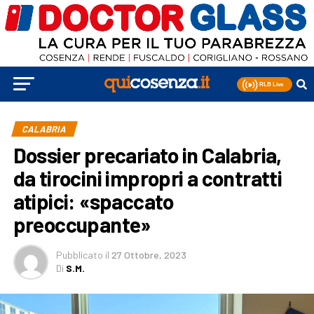
CALABRIA
Dossier precariato in Calabria,
da tirocini impropri a contratti
atipici: «spaccato
preoccupante»
Pubblicato
il
27 Ottobre, 2023
Di
S.M.