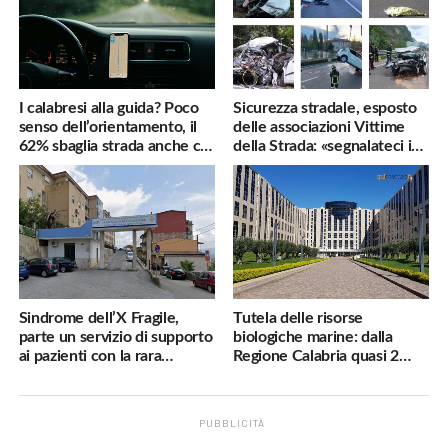
I calabresi alla guida? Poco
Sicurezza stradale, esposto
senso dell’orientamento, il
delle associazioni Vittime
62% sbaglia strada anche col
della Strada: «segnalateci i
navigatore
pericoli, interverremo
subito»
Sindrome dell’X Fragile,
Tutela delle risorse
parte un servizio di supporto
biologiche marine: dalla
ai pazienti con la rara
Regione Calabria quasi 2
malattia genetica
milioni di euro
PUBBLICITÀ
.