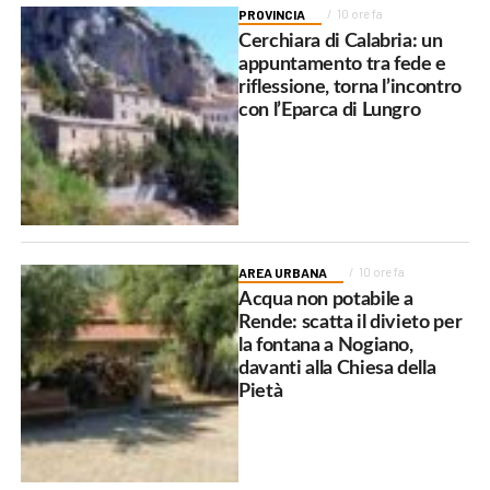
PROVINCIA
10 ore fa
Cerchiara di Calabria: un
appuntamento tra fede e
riflessione, torna l’incontro
con l’Eparca di Lungro
AREA URBANA
10 ore fa
Acqua non potabile a
Rende: scatta il divieto per
la fontana a Nogiano,
davanti alla Chiesa della
Pietà