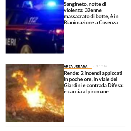
Sangineto, notte di
violenza: 32enne
massacrato di botte, è in
Rianimazione a Cosenza
AREA URBANA
9 ore fa
Rende: 2 incendi appiccati
in poche ore, in viale dei
Giardini e contrada Difesa:
è caccia al piromane