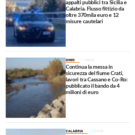
appalti pubblici tra Sicilia e
Calabria. Flusso fittizio da
oltre 370mila euro e 12
misure cautelari
IONIO
1 ora fa
Continua la messa in
sicurezza del fiume Crati,
lavori tra Cassano e Co-Ro:
pubblicato il bando da 4
milioni di euro
CALABRIA
2 ore fa