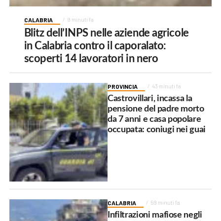
CALABRIA
9 minuti fa
Blitz dell’INPS nelle aziende agricole
in Calabria contro il caporalato:
scoperti 14 lavoratori in nero
PROVINCIA
43 minuti fa
Castrovillari, incassa la
pensione del padre morto
da 7 anni e casa popolare
occupata: coniugi nei guai
CALABRIA
59 minuti fa
Infiltrazioni mafiose negli