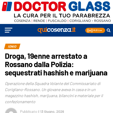
IONIO
Droga, 19enne arrestato a
Rossano dalla Polizia:
sequestrati hashish e marijuana
Operazione della Squadra Volante del Commissariato di
Corigliano-Rossano. Un giovane aveva in casa e in un
magazzino hashish, marijuana, bilancini e materiale per il
confezionamento
Pubblicato
il
13 Giugno, 2026