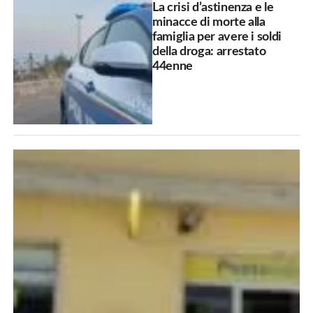
La crisi d’astinenza e le
minacce di morte alla
famiglia per avere i soldi
della droga: arrestato
44enne