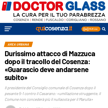
AREA URBANA
Durissimo attacco di Mazzuca
dopo il tracollo del Cosenza:
«Guarascio deve andarsene
subito»
Il presidente del Consiglio comunale di Cosenza dopo il
pesante 5-1 contro il Casarano: «umiliazione struggente, il
Comune non concederà più il nullaosta per il Marulla»