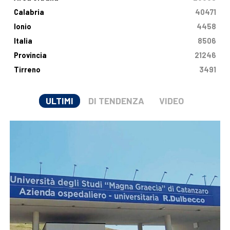
Calabria
40471
Ionio
4458
Italia
8506
Provincia
21246
Tirreno
3491
ULTIMI
DI TENDENZA
VIDEO