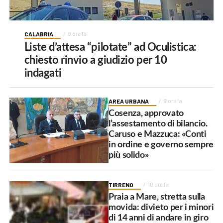
CALABRIA
9 ore fa
Liste d’attesa “pilotate” ad Oculistica:
chiesto rinvio a giudizio per 10
indagati
AREA URBANA
9 ore fa
Cosenza, approvato
l’assestamento di bilancio.
Caruso e Mazzuca: «Conti
in ordine e governo sempre
più solido»
TIRRENO
10 ore fa
Praia a Mare, stretta sulla
movida: divieto per i minori
di 14 anni di andare in giro