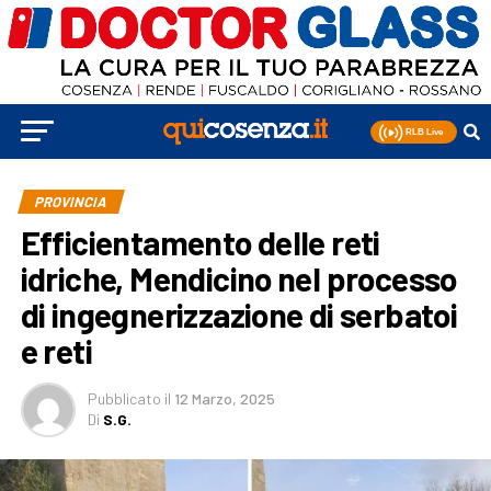
PROVINCIA
Efficientamento delle reti
idriche, Mendicino nel processo
di ingegnerizzazione di serbatoi
e reti
Pubblicato
il
12 Marzo, 2025
Di
S.G.