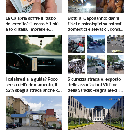
La Calabria soffre il “dazio
Botti di Capodanno: danni
del credito”: il costo è il più
fisici e psicologici su animali
alto d’Italia. Imprese e
domestici e selvatici, consigli
famiglie penalizzate
utili
I calabresi alla guida? Poco
Sicurezza stradale, esposto
senso dell’orientamento, il
delle associazioni Vittime
62% sbaglia strada anche col
della Strada: «segnalateci i
navigatore
pericoli, interverremo
subito»