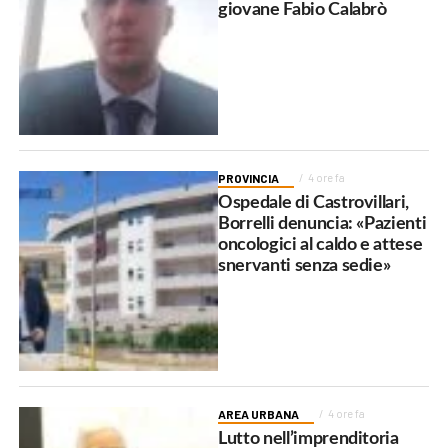
giovane Fabio Calabrò
PROVINCIA
4 ore fa
Ospedale di Castrovillari,
Borrelli denuncia: «Pazienti
oncologici al caldo e attese
snervanti senza sedie»
AREA URBANA
4 ore fa
Lutto nell’imprenditoria