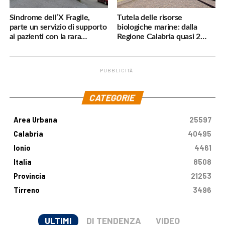
Sindrome dell’X Fragile,
Tutela delle risorse
parte un servizio di supporto
biologiche marine: dalla
ai pazienti con la rara
Regione Calabria quasi 2
malattia genetica
milioni di euro
PUBBLICITÀ
.
CATEGORIE
Area Urbana
25597
Calabria
40495
Ionio
4461
Italia
8508
Provincia
21253
Tirreno
3496
ULTIMI
DI TENDENZA
VIDEO