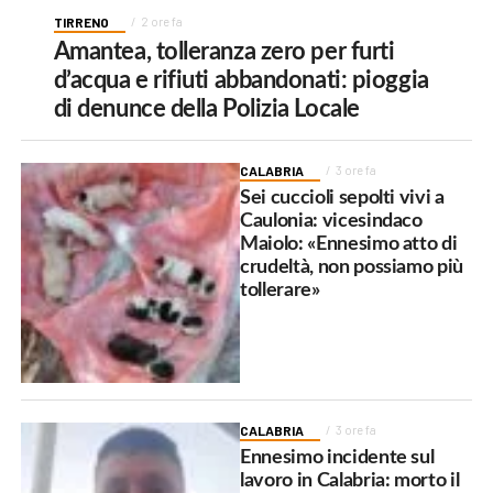
TIRRENO
2 ore fa
Amantea, tolleranza zero per furti
d’acqua e rifiuti abbandonati: pioggia
di denunce della Polizia Locale
CALABRIA
3 ore fa
Sei cuccioli sepolti vivi a
Caulonia: vicesindaco
Maiolo: «Ennesimo atto di
crudeltà, non possiamo più
tollerare»
CALABRIA
3 ore fa
Ennesimo incidente sul
lavoro in Calabria: morto il