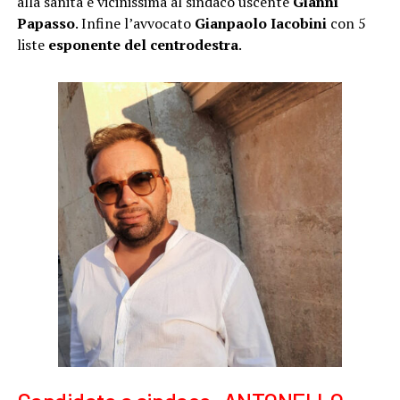
alla sanità e vicinissima al sindaco uscente
Gianni
Papasso
. Infine l’avvocato
Gianpaolo Iacobini
con 5
liste
esponente del centrodestra
.