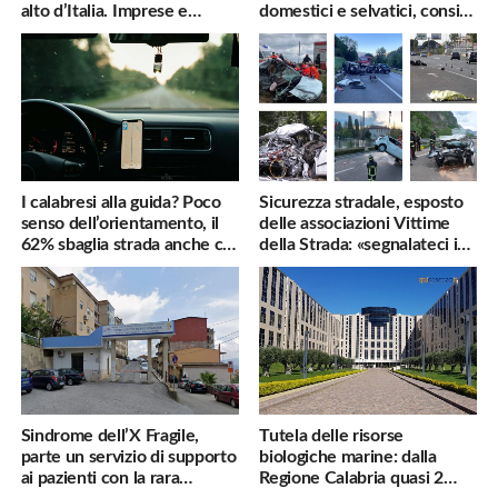
alto d’Italia. Imprese e
domestici e selvatici, consigli
famiglie penalizzate
utili
I calabresi alla guida? Poco
Sicurezza stradale, esposto
senso dell’orientamento, il
delle associazioni Vittime
62% sbaglia strada anche col
della Strada: «segnalateci i
navigatore
pericoli, interverremo
subito»
Sindrome dell’X Fragile,
Tutela delle risorse
parte un servizio di supporto
biologiche marine: dalla
ai pazienti con la rara
Regione Calabria quasi 2