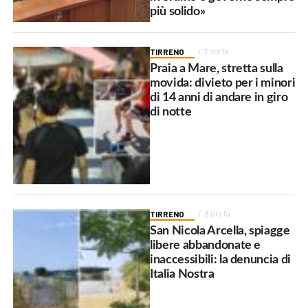
più solido»
TIRRENO
7 ore fa
Praia a Mare, stretta sulla
movida: divieto per i minori
di 14 anni di andare in giro
di notte
TIRRENO
8 ore fa
San Nicola Arcella, spiagge
libere abbandonate e
inaccessibili: la denuncia di
Italia Nostra