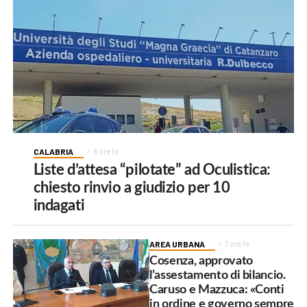
CALABRIA
6 ore fa
Liste d’attesa “pilotate” ad Oculistica:
chiesto rinvio a giudizio per 10
indagati
AREA URBANA
7 ore fa
Cosenza, approvato
l’assestamento di bilancio.
Caruso e Mazzuca: «Conti
in ordine e governo sempre