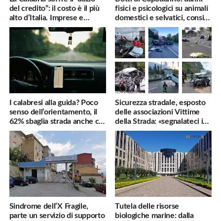
del credito”: il costo è il più
fisici e psicologici su animali
alto d’Italia. Imprese e
domestici e selvatici, consigli
famiglie penalizzate
utili
I calabresi alla guida? Poco
Sicurezza stradale, esposto
senso dell’orientamento, il
delle associazioni Vittime
62% sbaglia strada anche col
della Strada: «segnalateci i
navigatore
pericoli, interverremo
subito»
Sindrome dell’X Fragile,
Tutela delle risorse
parte un servizio di supporto
biologiche marine: dalla