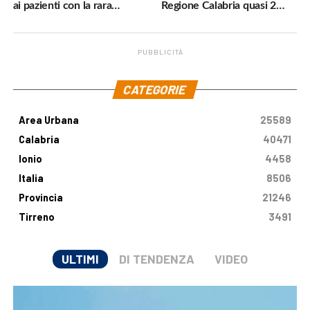
ai pazienti con la rara
Regione Calabria quasi 2
malattia genetica
milioni di euro
PUBBLICITÀ
.
CATEGORIE
Area Urbana
25589
Calabria
40471
Ionio
4458
Italia
8506
Provincia
21246
Tirreno
3491
ULTIMI
DI TENDENZA
VIDEO