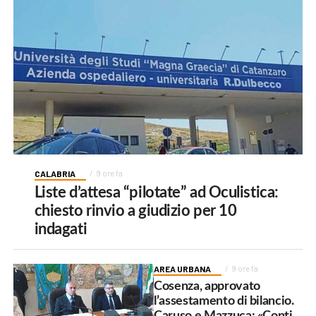
CALABRIA
9 ore fa
Liste d’attesa “pilotate” ad Oculistica:
chiesto rinvio a giudizio per 10
indagati
AREA URBANA
9 ore fa
Cosenza, approvato
l’assestamento di bilancio.
Caruso e Mazzuca: «Conti