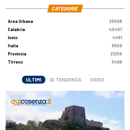
CATEGORIE
Area Urbana
25598
Calabria
40497
Ionio
4461
Italia
8509
Provincia
21256
Tirreno
3496
ULTIMI
DI TENDENZA
VIDEO