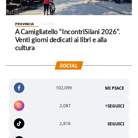
PROVINCIA
3 ore fa
A Camigliatello “IncontriSilani 2026”.
Venti giorni dedicati ai libri e alla
cultura
SOCIAL
102,099
MI PIACE
2,087
SEGUICI
2,816
SEGUICI