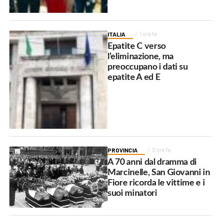
ITALIA
1 ora fa
Epatite C verso
l’eliminazione, ma
preoccupano i dati su
epatite A ed E
PROVINCIA
2 ore fa
A 70 anni dal dramma di
Marcinelle, San Giovanni in
Fiore ricorda le vittime e i
suoi minatori