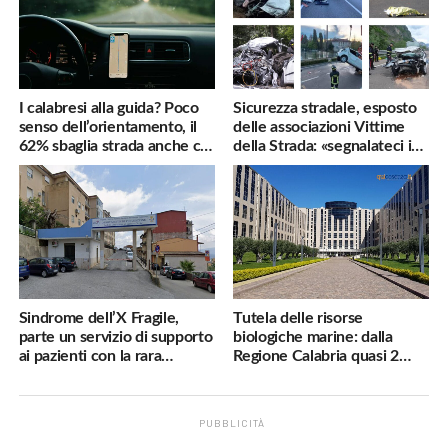
I calabresi alla guida? Poco
Sicurezza stradale, esposto
senso dell’orientamento, il
delle associazioni Vittime
62% sbaglia strada anche col
della Strada: «segnalateci i
navigatore
pericoli, interverremo
subito»
Sindrome dell’X Fragile,
Tutela delle risorse
parte un servizio di supporto
biologiche marine: dalla
ai pazienti con la rara
Regione Calabria quasi 2
malattia genetica
milioni di euro
PUBBLICITÀ
.