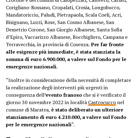
Crotone e dei comuni di Calopezzati, Caloveto, Cariati,
Corigliano-Rossano, Cropalati, Crosia, Longobucco,
Mandatoriccio, Paludi, Pietrapaola, Scala Coeli, Acri,
Bisignano, Luzzi, Rose, San Cosmo Albanese, San
Demetrio Corone, San Giorgio Albanese, Santa Sofia
d’Epiro, Vaccarizzo Albanese, Bocchigliero, Campana e
Terravecchia, in provincia di Cosenza.
Per far fronte
alle esigenze più immediate, è stata stanziata la
somma di euro 6.900.000, a valere sul Fondo per le
emergenze nazionali
.
“Inoltre in considerazione della necessità di completare
la realizzazione degli interventi più urgenti in
conseguenza dell
’evento franoso
che si è verificato il
giorno 30 novembre 2022 in località
Castrocucco
nel
comune di Maratea,
è stato deliberato un ulteriore
stanziamento di euro 4.210.000, a valere sul Fondo
per le emergenze nazionali
“.