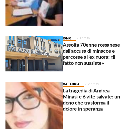
IONIO
1 ora fa
Assolta 70enne rossanese
dall’accusa di minacce e
percosse all’ex nuora: «il
fatto non sussiste»
CALABRIA
2 ore fa
La tragedia di Andrea
Minasi e 6 vite salvate: un
dono che trasforma il
dolore in speranza