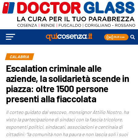
CALABRIA
Escalation criminale alle
aziende, la solidarietà scende in
piazza: oltre 1500 persone
presenti alla fiaccolata
Il corteo guidato dal vescovo, monsignor Attilio Nostro, ha
visto la partecipazione di sindaci con la fascia tricolore,
esponenti politici, sindacati, associazioni e centinaia di
cittadini: “la comunità non ha paura e non lascia soli i suoi