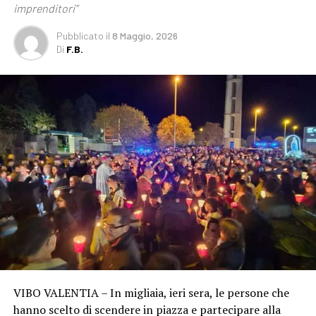
imprenditori”
Pubblicato
il
8 Maggio, 2026
Di
F.B.
VIBO VALENTIA – In migliaia, ieri sera, le persone che
hanno scelto di scendere in piazza e partecipare alla