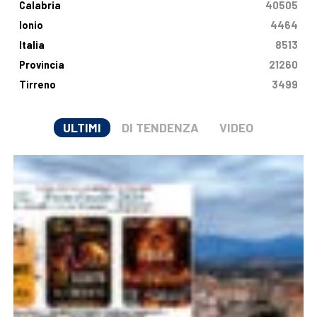
Calabria
40505
Ionio
4464
Italia
8513
Provincia
21260
Tirreno
3499
ULTIMI
DI TENDENZA
VIDEO