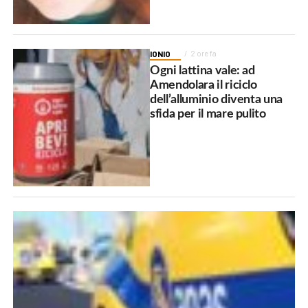
IONIO
2 ore fa
Ogni lattina vale: ad
Amendolara il riciclo
dell’alluminio diventa una
sfida per il mare pulito