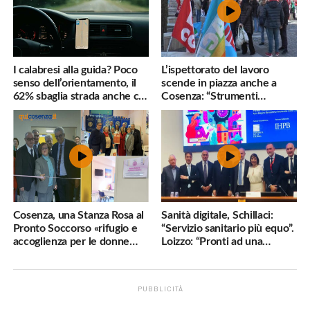
I calabresi alla guida? Poco
L’ispettorato del lavoro
senso dell’orientamento, il
scende in piazza anche a
62% sbaglia strada anche col
Cosenza: “Strumenti
navigatore
inadeguati al nostro lavoro”
Cosenza, una Stanza Rosa al
Sanità digitale, Schillaci:
Pronto Soccorso «rifugio e
“Servizio sanitario più equo”.
accoglienza per le donne
Loizzo: “Pronti ad una
vittime di violenza»
cornice normativa sulle
Terapie Digitali”
PUBBLICITÀ
.