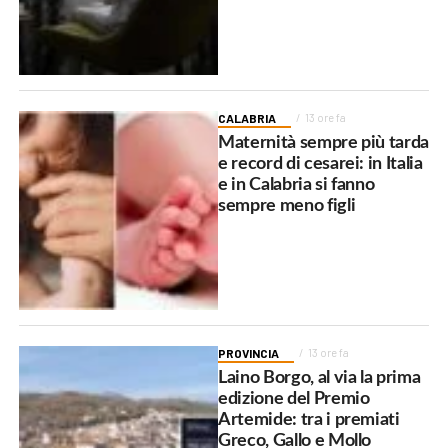
CALABRIA
13 ore fa
Maternità sempre più tarda
e record di cesarei: in Italia
e in Calabria si fanno
sempre meno figli
PROVINCIA
13 ore fa
Laino Borgo, al via la prima
edizione del Premio
Artemide: tra i premiati
Greco, Gallo e Mollo