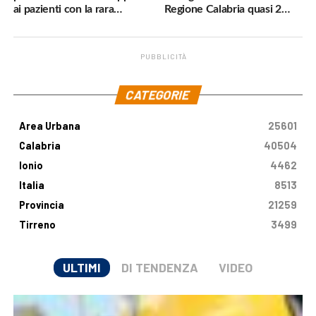
ai pazienti con la rara
Regione Calabria quasi 2
malattia genetica
milioni di euro
PUBBLICITÀ
.
CATEGORIE
Area Urbana
25601
Calabria
40504
Ionio
4462
Italia
8513
Provincia
21259
Tirreno
3499
ULTIMI
DI TENDENZA
VIDEO