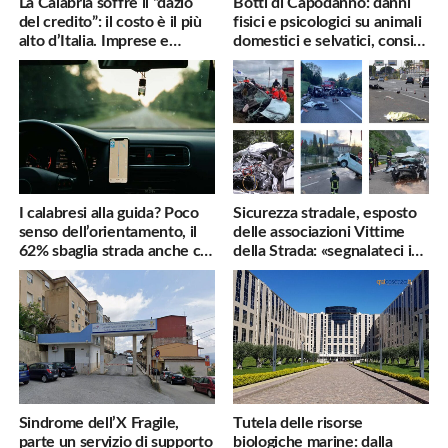
La Calabria soffre il “dazio
Botti di Capodanno: danni
del credito”: il costo è il più
fisici e psicologici su animali
alto d’Italia. Imprese e
domestici e selvatici, consigli
famiglie penalizzate
utili
I calabresi alla guida? Poco
Sicurezza stradale, esposto
senso dell’orientamento, il
delle associazioni Vittime
62% sbaglia strada anche col
della Strada: «segnalateci i
navigatore
pericoli, interverremo
subito»
Sindrome dell’X Fragile,
Tutela delle risorse
parte un servizio di supporto
biologiche marine: dalla