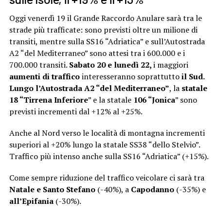
Oggi venerdì 19 il Grande Raccordo Anulare sarà tra le
strade più trafficate: sono previsti oltre un milione di
transiti, mentre sulla SS16 “Adriatica” e sull’Autostrada
A2 “del Mediterraneo” sono attesi tra i 600.000 e i
700.000 transiti.
Sabato 20 e lunedì 22,
i maggiori
aumenti di traffico
interesseranno soprattutto
il Sud.
Lungo l’Autostrada A2 “del Mediterraneo”
, la
statale
18 “Tirrena
Inferiore
” e la statale
106 “Jonica
” sono
previsti incrementi dal +12% al +25%.
Anche al Nord verso le località di montagna incrementi
superiori al +20% lungo la statale SS38 “dello Stelvio”.
Traffico più intenso anche sulla SS16 “Adriatica” (+15%).
Come sempre riduzione del traffico veicolare ci sarà tra
Natale e Santo Stefano
(-40%), a
Capodanno
(-35%) e
all’Epifania
(-30%).