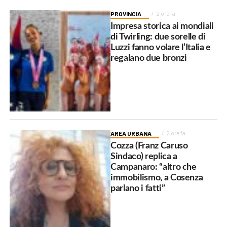
PROVINCIA
2 ore fa
Impresa storica ai mondiali
di Twirling: due sorelle di
Luzzi fanno volare l’Italia e
regalano due bronzi
AREA URBANA
2 ore fa
Cozza (Franz Caruso
Sindaco) replica a
Campanaro: “altro che
immobilismo, a Cosenza
parlano i fatti”