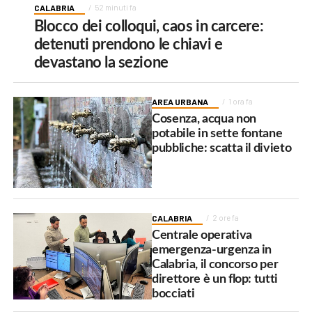
CALABRIA
52 minuti fa
Blocco dei colloqui, caos in carcere:
detenuti prendono le chiavi e
devastano la sezione
AREA URBANA
1 ora fa
Cosenza, acqua non
potabile in sette fontane
pubbliche: scatta il divieto
CALABRIA
2 ore fa
Centrale operativa
emergenza-urgenza in
Calabria, il concorso per
direttore è un flop: tutti
bocciati