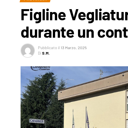
Figline Vegliat
durante un cont
Pubblicato
il
13 Marzo, 2025
Di
S.M.