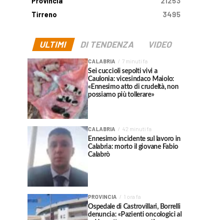
Provincia
21253
Tirreno
3495
ULTIMI
DI TENDENZA
VIDEO
CALABRIA
7 minuti fa
Sei cuccioli sepolti vivi a
Caulonia: vicesindaco Maiolo:
«Ennesimo atto di crudeltà, non
possiamo più tollerare»
CALABRIA
42 minuti fa
Ennesimo incidente sul lavoro in
Calabria: morto il giovane Fabio
Calabrò
PROVINCIA
1 ora fa
Ospedale di Castrovillari, Borrelli
denuncia: «Pazienti oncologici al