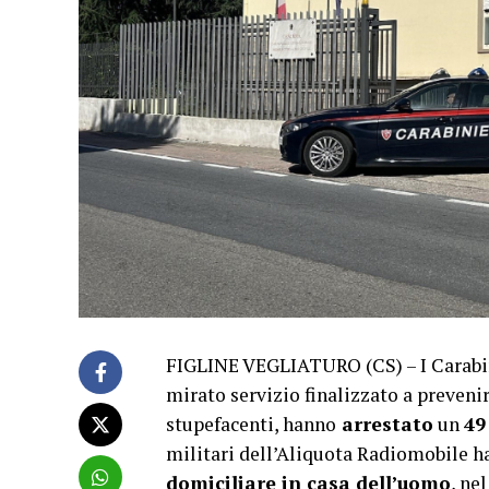
FIGLINE VEGLIATURO (CS) – I Carabin
mirato servizio finalizzato a preveni
stupefacenti, hanno
arrestato
un
49
militari dell’Aliquota Radiomobile h
domiciliare in casa dell’uomo
, ne