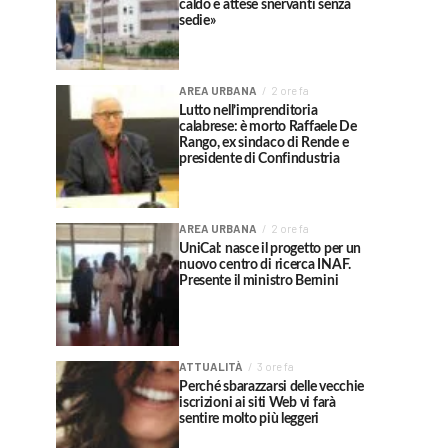
caldo e attese snervanti senza
sedie»
AREA URBANA
2 ore fa
Lutto nell’imprenditoria
calabrese: è morto Raffaele De
Rango, ex sindaco di Rende e
presidente di Confindustria
AREA URBANA
2 ore fa
UniCal: nasce il progetto per un
nuovo centro di ricerca INAF.
Presente il ministro Bernini
ATTUALITÀ
3 ore fa
Perché sbarazzarsi delle vecchie
iscrizioni ai siti Web vi farà
sentire molto più leggeri