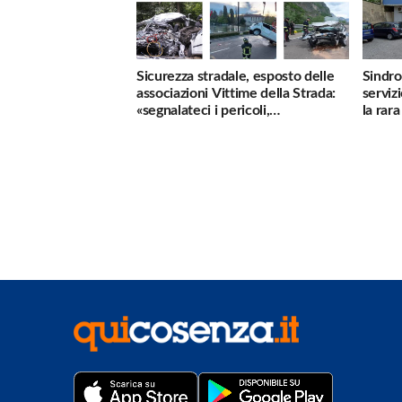
Sicurezza stradale, esposto delle
Sindro
associazioni Vittime della Strada:
serviz
«segnalateci i pericoli,
la rar
interverremo subito»