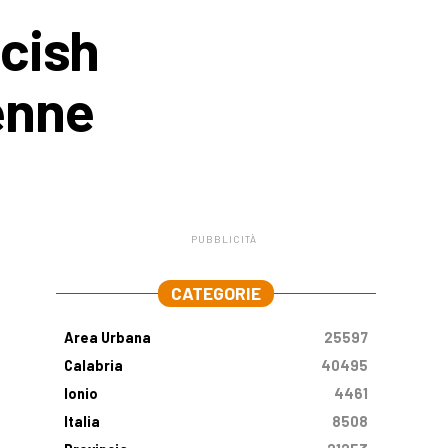
scish
enne
PUBBLICITÀ
.
CATEGORIE
Area Urbana
25597
Calabria
40495
Ionio
4461
Italia
8508