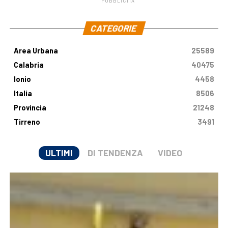
PUBBLICITÀ
.
CATEGORIE
Area Urbana
25589
Calabria
40475
Ionio
4458
Italia
8506
Provincia
21248
Tirreno
3491
ULTIMI
DI TENDENZA
VIDEO