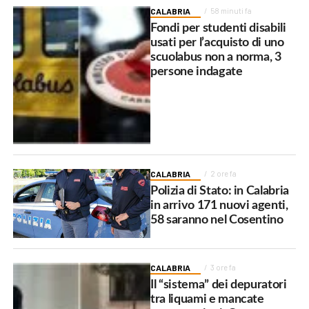
CALABRIA
58 minuti fa
Fondi per studenti disabili
usati per l’acquisto di uno
scuolabus non a norma, 3
persone indagate
CALABRIA
2 ore fa
Polizia di Stato: in Calabria
in arrivo 171 nuovi agenti,
58 saranno nel Cosentino
CALABRIA
3 ore fa
Il “sistema” dei depuratori
tra liquami e mancate