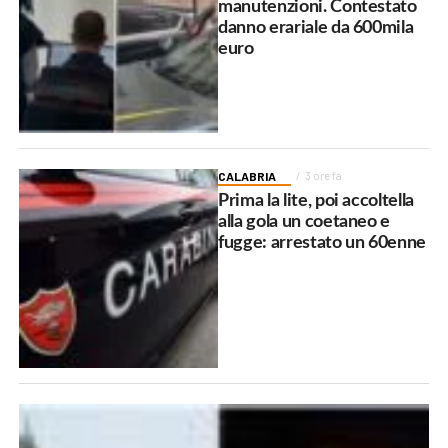
manutenzioni. Contestato
danno erariale da 600mila
euro
CALABRIA
3 ore fa
Prima la lite, poi accoltella
alla gola un coetaneo e
fugge: arrestato un 60enne