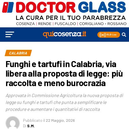
CALABRIA
Funghi e tartufi in Calabria, via
libera alla proposta di legge: più
raccolta e meno burocrazia
Approvata in Commissione Agricoltura la nuova proposta di
legge su funghi e tartufi che punta a semplificare le
procedure e aumentare i quantitativi di raccolta
Pubblicato
il
22 Maggio, 2026
Di
S.M.