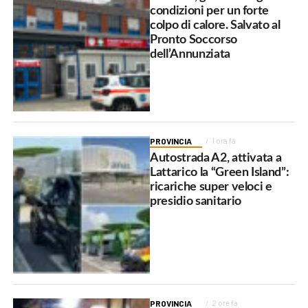
condizioni per un forte
colpo di calore. Salvato al
Pronto Soccorso
dell’Annunziata
PROVINCIA
1 ora fa
Autostrada A2, attivata a
Lattarico la “Green Island”:
ricariche super veloci e
presidio sanitario
PROVINCIA
2 ore fa