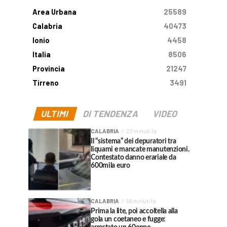
Area Urbana
25589
Calabria
40473
Ionio
4458
Italia
8506
Provincia
21247
Tirreno
3491
ULTIMI
DI TENDENZA
VIDEO
CALABRIA
23 minuti fa
Il “sistema” dei depuratori tra
liquami e mancate manutenzioni.
Contestato danno erariale da
600mila euro
CALABRIA
56 minuti fa
Prima la lite, poi accoltella alla
gola un coetaneo e fugge: