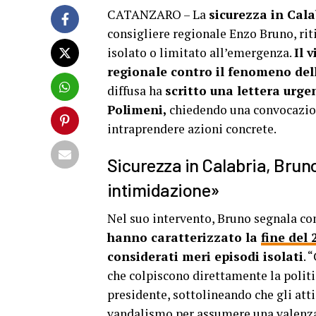
CATANZARO – La
sicurezza in Cala
consigliere regionale Enzo Bruno, ri
isolato o limitato all’emergenza.
Il 
regionale contro il fenomeno dell
diffusa ha
scritto una lettera urg
Polimeni,
chiedendo una convocazione
intraprendere azioni concrete.
Sicurezza in Calabria, Bruno
intimidazione»
Nel suo intervento, Bruno segnala c
hanno caratterizzato la
fine del 
considerati meri episodi isolati
. 
che colpiscono direttamente la politica
presidente, sottolineando che gli att
vandalismo per assumere una valenza