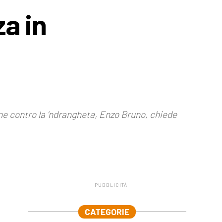
za in
one contro la ‘ndrangheta, Enzo Bruno, chiede
PUBBLICITÀ
.
CATEGORIE