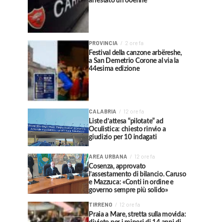
arrestato un 60enne
PROVINCIA
2 ore fa
Festival della canzone arbëreshe,
a San Demetrio Corone al via la
44esima edizione
CALABRIA
12 ore fa
Liste d’attesa “pilotate” ad
Oculistica: chiesto rinvio a
giudizio per 10 indagati
AREA URBANA
12 ore fa
Cosenza, approvato
l’assestamento di bilancio. Caruso
e Mazzuca: «Conti in ordine e
governo sempre più solido»
TIRRENO
12 ore fa
Praia a Mare, stretta sulla movida: