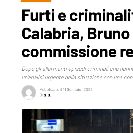
Furti e criminal
Calabria, Bruno
commissione re
Dopo gli allarmanti episodi criminali che hann
un’analisi urgente della situazione con una co
Pubblicato
il
11 Gennaio, 2026
Di
S.G.