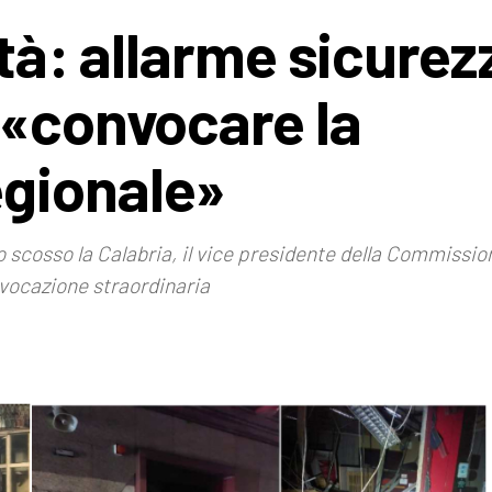
ità: allarme sicurez
 «convocare la
gionale»
o scosso la Calabria, il vice presidente della Commissi
nvocazione straordinaria