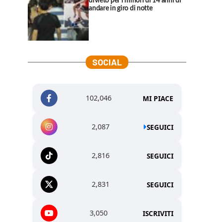
divieto per i minori di 14 anni di
andare in giro di notte
SOCIAL
102,046
MI PIACE
2,087
SEGUICI
2,816
SEGUICI
2,831
SEGUICI
3,050
ISCRIVITI