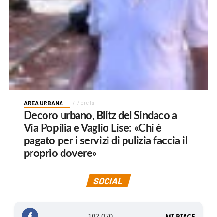
AREA URBANA
7 ore fa
Decoro urbano, Blitz del Sindaco a
Via Popilia e Vaglio Lise: «Chi è
pagato per i servizi di pulizia faccia il
proprio dovere»
SOCIAL
102,070
MI PIACE