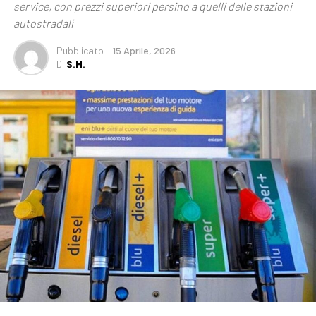
service, con prezzi superiori persino a quelli delle stazioni
autostradali
Pubblicato
il
15 Aprile, 2026
Di
S.M.