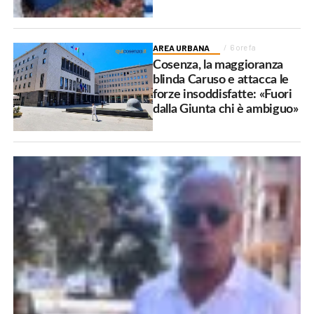
AREA URBANA
6 ore fa
Cosenza, la maggioranza
blinda Caruso e attacca le
forze insoddisfatte: «Fuori
dalla Giunta chi è ambiguo»