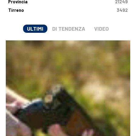
Provincia
21249
Tirreno
3492
ULTIMI
DI TENDENZA
VIDEO