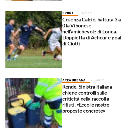
SPORT
5 ore fa
Cosenza Calcio, battuta 3 a
0 la Vibonese
nell’amichevole di Lorica.
Doppietta di Achour e goal
di Ciotti
AREA URBANA
6 ore fa
Rende, Sinistra Italiana
chiede controlli sulle
criticità nella raccolta
rifiuti. «Ecco le nostre
proposte concrete»