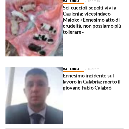
CALABRIA
12 ore fa
Sei cuccioli sepolti vivi a
Caulonia: vicesindaco
Maiolo: «Ennesimo atto di
crudeltà, non possiamo più
tollerare»
CALABRIA
13 ore fa
Ennesimo incidente sul
lavoro in Calabria: morto il
giovane Fabio Calabrò