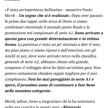
«
È stata un’esperienza bellissima
– ammette Paolo
Miceli -.
Un sogno che si è realizzat
o.
Dopo aver passato
le prime due tappe, nella terza di Desio ci siamo
confermati ottenendo il secondo posto finale e la
promozione nel campionato di serie A1.
Sono arrivato a
questa gara con grande determinazione e in ottima
forma
. La partenza è stata un po’ stentata a dire il vero,
ma pian piano ci siamo ripresi e dall’esercizio con gli
Anelli in poi, dove sono arrivato terzo nella classifica
generale di serie A2, abbiamo chiuso alla grande,
compreso il volteggio dove ho fatto un’ottima gara. Non
potevo certamente chiedere regalo migliore per il mio
compleanno.
Non ho mai gareggiato in serie A1 e
spero, il prossimo anno di continuare a fare bene
nella massima categoria
».
Miceli, infine, tiene a ringraziare chi lo ha sostenuto
nella sua crescita in questi anni. «
Ringrazio