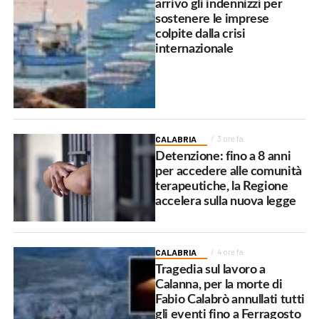
arrivo gli indennizzi per
sostenere le imprese
colpite dalla crisi
internazionale
CALABRIA
3 ore fa
Detenzione: fino a 8 anni
per accedere alle comunità
terapeutiche, la Regione
accelera sulla nuova legge
CALABRIA
4 ore fa
Tragedia sul lavoro a
Calanna, per la morte di
Fabio Calabrò annullati tutti
gli eventi fino a Ferragosto