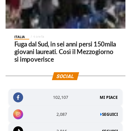
ITALIA
4 ore fa
Fuga dal Sud, in sei anni persi 150mila
giovani laureati. Così il Mezzogiorno
si impoverisce
SOCIAL
102,107
MI PIACE
2,087
SEGUICI