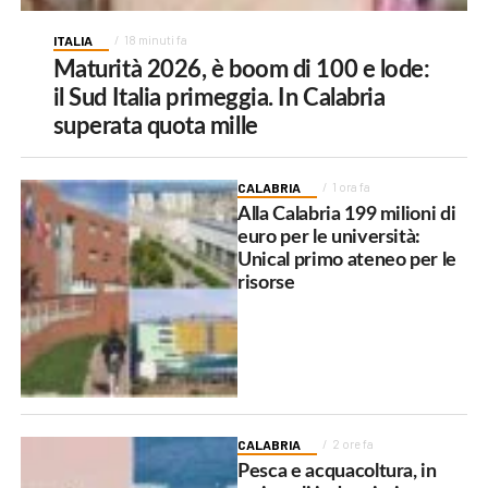
ITALIA
18 minuti fa
Maturità 2026, è boom di 100 e lode:
il Sud Italia primeggia. In Calabria
superata quota mille
CALABRIA
1 ora fa
Alla Calabria 199 milioni di
euro per le università:
Unical primo ateneo per le
risorse
CALABRIA
2 ore fa
Pesca e acquacoltura, in