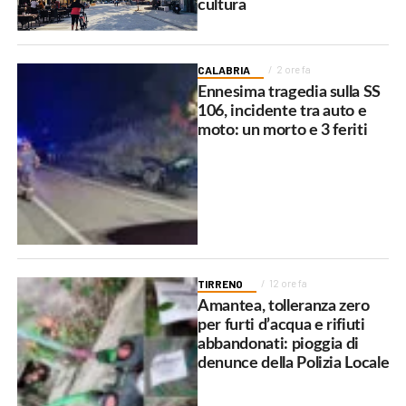
cultura
CALABRIA
2 ore fa
Ennesima tragedia sulla SS
106, incidente tra auto e
moto: un morto e 3 feriti
TIRRENO
12 ore fa
Amantea, tolleranza zero
per furti d’acqua e rifiuti
abbandonati: pioggia di
denunce della Polizia Locale