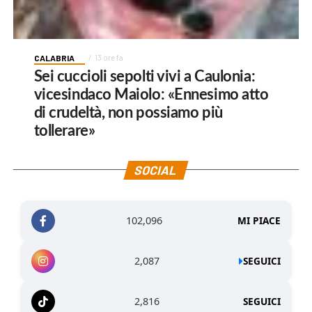
CALABRIA
13 ore fa
Sei cuccioli sepolti vivi a Caulonia:
vicesindaco Maiolo: «Ennesimo atto
di crudeltà, non possiamo più
tollerare»
SOCIAL
102,096
MI PIACE
2,087
SEGUICI
2,816
SEGUICI