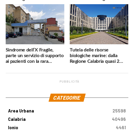
navigatore
pericoli, interverremo
subito»
Sindrome dell’X Fragile,
Tutela delle risorse
parte un servizio di supporto
biologiche marine: dalla
ai pazienti con la rara
Regione Calabria quasi 2
malattia genetica
milioni di euro
PUBBLICITÀ
.
CATEGORIE
Area Urbana
25598
Calabria
40496
Ionio
4461