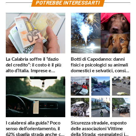
POTREBBE INTERESSARTI
La Calabria soffre il “dazio
Botti di Capodanno: danni
del credito”: il costo è il più
fisici e psicologici su animali
alto d’Italia. Imprese e
domestici e selvatici, consigli
famiglie penalizzate
utili
I calabresi alla guida? Poco
Sicurezza stradale, esposto
senso dell’orientamento, il
delle associazioni Vittime
62% sbaglia strada anche col
della Strada: «segnalateci i