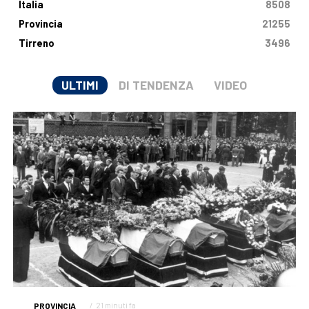
Italia
8508
Provincia
21255
Tirreno
3496
ULTIMI
DI TENDENZA
VIDEO
PROVINCIA
21 minuti fa