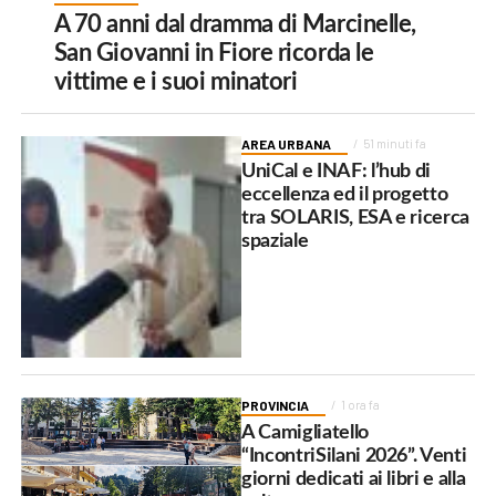
A 70 anni dal dramma di Marcinelle,
San Giovanni in Fiore ricorda le
vittime e i suoi minatori
AREA URBANA
51 minuti fa
UniCal e INAF: l’hub di
eccellenza ed il progetto
tra SOLARIS, ESA e ricerca
spaziale
PROVINCIA
1 ora fa
A Camigliatello
“IncontriSilani 2026”. Venti
giorni dedicati ai libri e alla