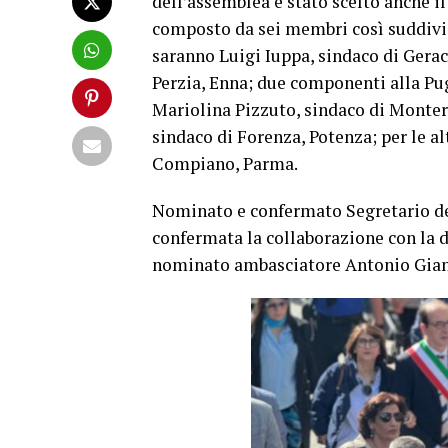
dell’assemblea è stato scelto anche i
composto da sei membri così suddivisi
saranno ⁠Luigi Iuppa, sindaco di Gerac
Perzia, Enna; due componenti alla Pugl
⁠Mariolina Pizzuto, sindaco di Monter
sindaco di Forenza, Potenza; per le al
Compiano, Parma.
Nominato e confermato Segretario del
confermata la collaborazione con la 
nominato ambasciatore Antonio Gianc