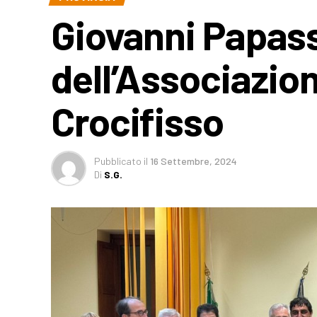
Giovanni Papass
dell’Associazion
Crocifisso
Pubblicato
il
16 Settembre, 2024
Di
S.G.