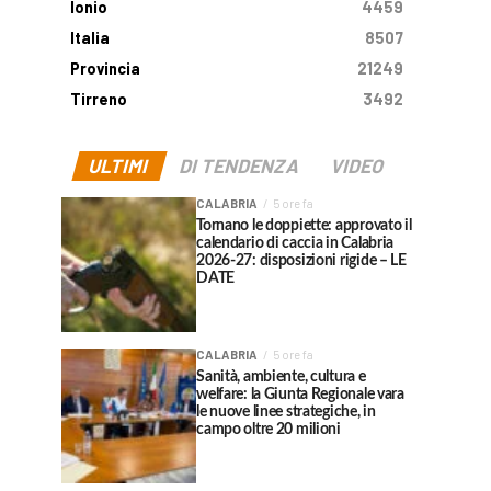
Ionio
4459
Italia
8507
Provincia
21249
Tirreno
3492
ULTIMI
DI TENDENZA
VIDEO
CALABRIA
5 ore fa
Tornano le doppiette: approvato il
calendario di caccia in Calabria
2026-27: disposizioni rigide – LE
DATE
CALABRIA
5 ore fa
Sanità, ambiente, cultura e
welfare: la Giunta Regionale vara
le nuove linee strategiche, in
campo oltre 20 milioni