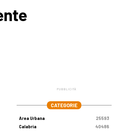
ente
PUBBLICITÀ
.
CATEGORIE
Area Urbana
25593
Calabria
40486