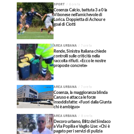
SPORT
6 ore fa
Cosenza Calcio, battuta 3 a 0 la
Vibonese nell’amichevole di
Lorica. Doppietta di Achour e
goal di Ciotti
AREA URBANA
7 ore fa
Rende, Sinistra Italiana chiede
controlli sulle criticità nella
raccolta rifiuti. «Ecco le nostre
proposte concrete»
AREA URBANA
7 ore fa
Cosenza, la maggioranza blinda
Caruso e attacca le forze
insoddisfatte: «Fuori dalla Giunta
chi è ambiguo»
AREA URBANA
8 ore fa
Decoro urbano, Blitz del Sindaco
a Via Popilia e Vaglio Lise: «Chi è
pagato per i servizi di pulizia