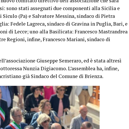
l nuovo comitato direttivo dell’associazione che sarà
: sono stati assegnati due componenti alla Sicilia e
i Siculo (Pa) e ⁠Salvatore Messina, sindaco di Pietra
ia: ⁠Fedele Lagreca, sindaco di Gravina in Puglia, Bari, e
oni di Lecce; uno alla Basilicata: ⁠Francesco Mastrandrea
tre Regioni, infine, ⁠Francesco Mariani, sindaco di
l’associazione Giuseppe Semeraro, ed è stata altresì
dottoressa Nunzia Digiacomo. L’assemblea ha, infine,
ristiano già Sindaco del Comune di Brienza.