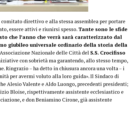
l comitato direttivo e alla stessa assemblea per portare
o, essere attivi e riunirsi spesso.
Tante sono le sfide
isto che l’anno che verrà sarà caratterizzato dal
o giubileo universale ordinario della storia della
’Associazione Nazionale delle Città del
S.S. Crocifisso
iniziative con sobrietà ma garantendo, allo stesso tempo,
. Ringrazio – ha detto in chiusura ancora una volta – i
ità per avermi voluto alla loro guida». Il Sindaco di
che Alesio Valente e Aldo Luongo, precedenti presidenti;
zio Bloise, rispettivamente assistente ecclesiastico e
sociazione, e don Beniamino Cirone, già assistente