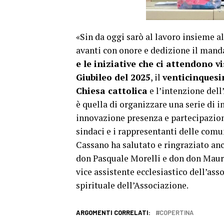
«Sin da oggi sarò al lavoro insieme a
avanti con onore e dedizione il mandat
e le iniziative che ci attendono v
Giubileo del 2025
, il
venticinquesim
Chiesa cattolica
e l’intenzione dell
è quella di organizzare una serie di 
innovazione presenza e partecipazione
sindaci e i rappresentanti delle comun
Cassano ha salutato e ringraziato an
don Pasquale Morelli e don don Mauri
vice assistente ecclesiastico dell’as
spirituale dell’Associazione.
ARGOMENTI CORRELATI:
COPERTINA