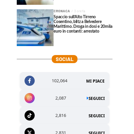
CRONACA
3 ore fa
Spaccio sull’Alto Tirreno
Cosentino, blitz a Belvedere
Marittimo. Droga in dosi e 20mila
euro in contanti: arrestato
SOCIAL
102,064
MI PIACE
2,087
SEGUICI
2,816
SEGUICI
2,831
SEGUICI