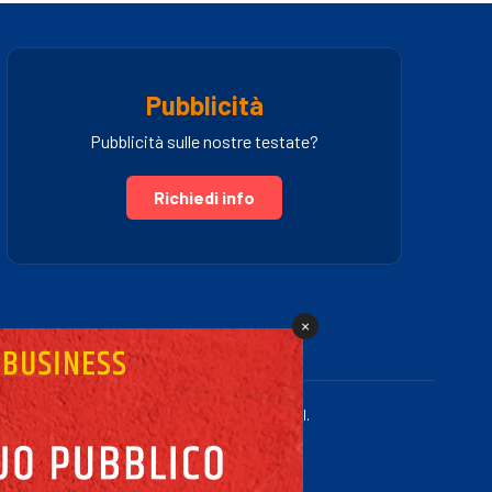
Pubblicità
Pubblicità sulle nostre testate?
Richiedi info
×
.IVA 03005460781 | Powered by Fullmidia s.r.l.