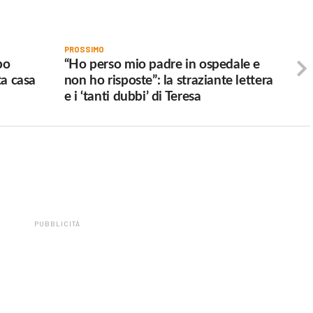
PROSSIMO
bo
“Ho perso mio padre in ospedale e
ta casa
non ho risposte”: la straziante lettera
e i ‘tanti dubbi’ di Teresa
PUBBLICITÀ