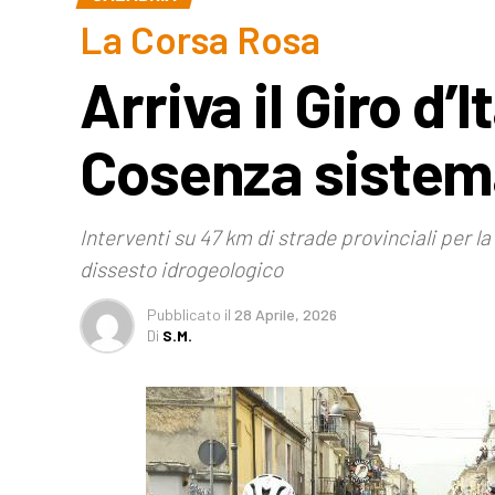
La Corsa Rosa
Arriva il Giro d’I
Cosenza sistem
Interventi su 47 km di strade provinciali per 
dissesto idrogeologico
Pubblicato
il
28 Aprile, 2026
Di
S.M.