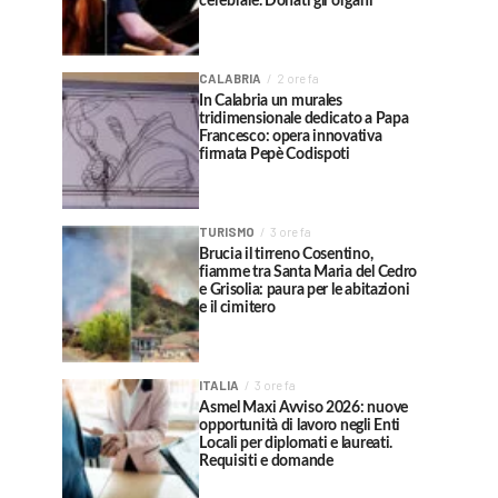
cerebrale. Donati gli organi
CALABRIA
2 ore fa
In Calabria un murales
tridimensionale dedicato a Papa
Francesco: opera innovativa
firmata Pepè Codispoti
TURISMO
3 ore fa
Brucia il tirreno Cosentino,
fiamme tra Santa Maria del Cedro
e Grisolia: paura per le abitazioni
e il cimitero
ITALIA
3 ore fa
Asmel Maxi Avviso 2026: nuove
opportunità di lavoro negli Enti
Locali per diplomati e laureati.
Requisiti e domande