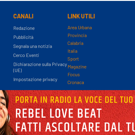
CANALI
LINK UTILI
Area Urbana
Redazione
Provincia
Pubblicità
Calabria
Segnala una notizia
Italia
Cerco Eventi
Sport
Dichiarazione sulla Privacy
Magazine
(UE)
Focus
Impostazione privacy
Cronaca
nza Registro Stampa n.9/2012 - Direttore Responsabile Simona Gambaro | P