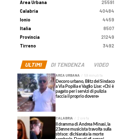
Area Urbana
25591
Calabria
40484
Ionio
4459
Italia
8507
Provincia
21249
Tirreno
3492
ULTIMI
DI TENDENZA
VIDEO
AREA URBANA
59 minuti fa
Decoro urbano, Blitz del Sindaco
a Via Popilia e Vaglio Lise: «Chi è
pagato per i servizi di pulizia
faccia il proprio dovere»
CALABRIA
2 ore fa
Il dramma di Andrea Minasi, la
23enne musicista travolta sulla
strisce: dichiarata la morte