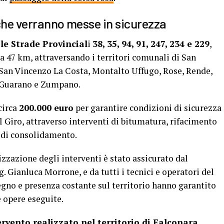
e che verranno messe in sicurezza
e Strade Provincial
i
38, 35, 94, 91, 247, 234 e 229
,
a 47 km, attraversando i territori comunali di San
, San Vincenzo La Costa, Montalto Uffugo, Rose, Rende,
n Guarano e Zumpano.
circa
200.000 euro
per garantire condizioni di sicurezza
el Giro, attraverso interventi di bitumatura, rifacimento
e di consolidamento.
zzazione degli interventi è stato assicurato dal
g. Gianluca Morrone, e da tutti i tecnici e operatori del
egno e presenza costante sul territorio hanno garantito
e opere eseguite.
rvento realizzato nel territorio di Falconara