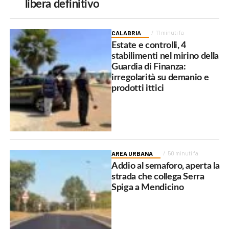
libera definitivo
CALABRIA
11 minuti fa
Estate e controlli, 4
stabilimenti nel mirino della
Guardia di Finanza:
irregolarità su demanio e
prodotti ittici
AREA URBANA
50 minuti fa
Addio al semaforo, aperta la
strada che collega Serra
Spiga a Mendicino