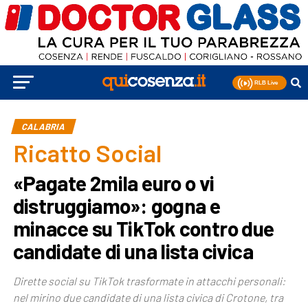
CALABRIA
Ricatto Social
«Pagate 2mila euro o vi
distruggiamo»: gogna e
minacce su TikTok contro due
candidate di una lista civica
Dirette social su TikTok trasformate in attacchi personali:
nel mirino due candidate di una lista civica di Crotone, tra