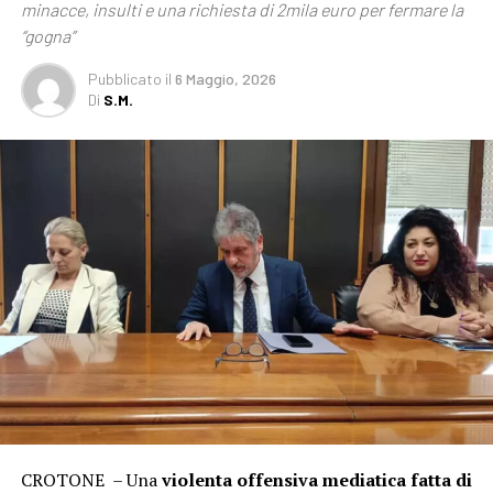
minacce, insulti e una richiesta di 2mila euro per fermare la
“gogna”
Pubblicato
il
6 Maggio, 2026
Di
S.M.
CROTONE – Una
violenta offensiva mediatica fatta di