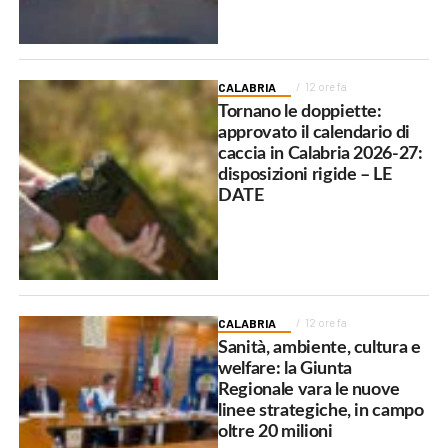
CALABRIA
12 ore fa
Tornano le doppiette:
approvato il calendario di
caccia in Calabria 2026-27:
disposizioni rigide – LE
DATE
CALABRIA
12 ore fa
Sanità, ambiente, cultura e
welfare: la Giunta
Regionale vara le nuove
linee strategiche, in campo
oltre 20 milioni