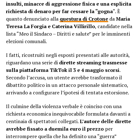
insulti, minacce di aggressione fisica e una esplicita
richiesta di denaro per far cessare la “gogna
“. È
quanto denunciato alla
questura di Crotone
da
Maria
Teresa La Forgia e Caterina Villirillo
, candidate nella
lista “Meo il Sindaco – Diritti e salute” per le imminenti
elezioni comunali.
I fatti, ricostruiti negli esposti presentati alle autorità,
riguardano una serie di
dirette streaming trasmesse
sulla piattaforma TikTok
il 3 e 4 maggio scorsi
.
Secondo l’accusa, un utente avrebbe trasformato il
dibattito politico in un attacco personale sistematico,
arrivando a configurare l’ipotesi di tentata estorsione.
Il culmine della violenza verbale è coinciso con una
richiesta economica inequivocabile formulata davanti a
centinaia di spettatori collegati.
L’autore delle dirette
avrebbe fissato a duemila euro il prezzo
per
interrompere quella che ha definito una “guerra”