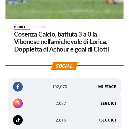
SPORT
12 ore fa
Cosenza Calcio, battuta 3 a 0 la
Vibonese nell’amichevole di Lorica.
Doppietta di Achour e goal di Ciotti
SOCIAL
102,070
MI PIACE
2,087
SEGUICI
2,816
SEGUICI