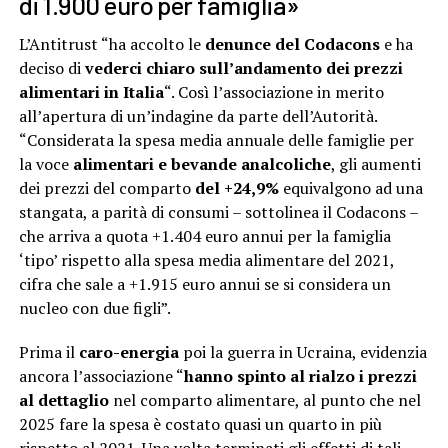
di 1.900 euro per famiglia»
L’Antitrust “ha accolto le
denunce del Codacons
e ha
deciso di
vederci chiaro sull’andamento dei prezzi
alimentari in Italia
“. Così l’associazione in merito
all’apertura di un’indagine da parte dell’Autorità.
“Considerata la spesa media annuale delle famiglie per
la voce
alimentari e bevande analcoliche
, gli aumenti
dei prezzi del comparto
del +24,9%
equivalgono ad una
stangata, a parità di consumi – sottolinea il Codacons –
che arriva a quota +1.404 euro annui per la famiglia
‘tipo’ rispetto alla spesa media alimentare del 2021,
cifra che sale a +1.915 euro annui se si considera un
nucleo con due figli”.
Prima il
caro-energia
poi la guerra in Ucraina, evidenzia
ancora l’associazione “
hanno spinto al rialzo i prezzi
al dettaglio
nel comparto alimentare, al punto che nel
2025 fare la spesa è costato quasi un quarto in più
rispetto al 2021. Una volta terminati gli effetti di tali