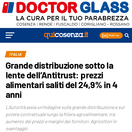
ITALIA
Grande distribuzione sotto la
lente dell’Antitrust: prezzi
alimentari saliti del 24,9% in 4
anni
L’Autorità avvia un’indagine sulla grande distribuzione e sul
potere contrattuale lungo la filiera agroalimentare, tra
aumento dei prezzi e margini dei fornitori. Agricoltori in
svantaggio