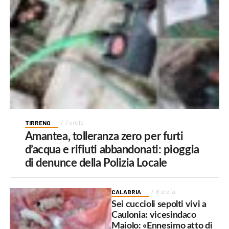
TIRRENO
7 ore fa
Amantea, tolleranza zero per furti
d’acqua e rifiuti abbandonati: pioggia
di denunce della Polizia Locale
CALABRIA
8 ore fa
Sei cuccioli sepolti vivi a
Caulonia: vicesindaco
Maiolo: «Ennesimo atto di