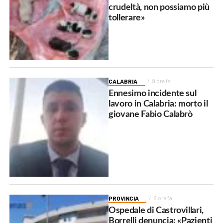
crudeltà, non possiamo più
tollerare»
CALABRIA
9 ore fa
Ennesimo incidente sul
lavoro in Calabria: morto il
giovane Fabio Calabrò
PROVINCIA
9 ore fa
Ospedale di Castrovillari,
Borrelli denuncia: «Pazienti