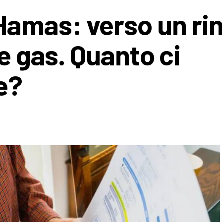
Hamas: verso un ri
 e gas. Quanto ci
e?