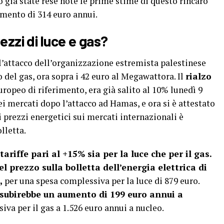
già state rese note le prime stime di questo rincaro
umento di 314 euro annui.
zzi di luce e gas?
l’attacco dell’organizzazione estremista palestinese
 del gas, ora sopra i 42 euro al Megawattora. Il
rialzo
uropeo di riferimento, era già salito al 10% lunedì 9
ei mercati dopo l’attacco ad Hamas, e ora si è attestato
i prezzi energetici sui mercati internazionali è
lletta.
riffe pari al +15% sia per la luce che per il gas.
l prezzo sulla bolletta dell’energia elettrica di
,
per una spesa complessiva per la luce di 879 euro.
s subirebbe un aumento di 199 euro annui a
va per il gas a 1.526 euro annui a nucleo.