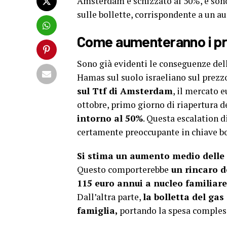
Amsterdam è schizzato al 50%, e sono 
sulle bollette, corrispondente a un a
Come aumenteranno i pre
Sono già evidenti le conseguenze del
Hamas sul suolo israeliano sul prezzo
sul Ttf di Amsterdam
, il mercato e
ottobre, primo giorno di riapertura d
intorno al 50%
. Questa escalation d
certamente preoccupante in chiave bo
Si stima un aumento medio delle ta
Questo comporterebbe
un rincaro de
115 euro annui a nucleo familiare
Dall’altra parte,
la bolletta del ga
famiglia,
portando la spesa complessi