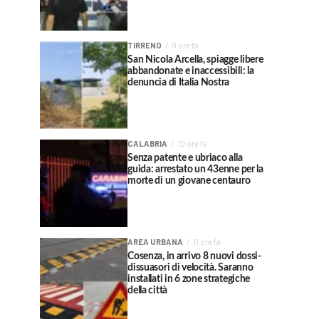
TIRRENO
9 ore fa
San Nicola Arcella, spiagge libere
abbandonate e inaccessibili: la
denuncia di Italia Nostra
CALABRIA
10 ore fa
Senza patente e ubriaco alla
guida: arrestato un 43enne per la
morte di un giovane centauro
AREA URBANA
11 ore fa
Cosenza, in arrivo 8 nuovi dossi-
dissuasori di velocità. Saranno
installati in 6 zone strategiche
della città