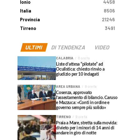
Ionio
4458
Italia
8506
Provincia
21246
Tirreno
3491
ULTIMI
DI TENDENZA
VIDEO
CALABRIA
8 ore fa
Liste d’attesa “pilotate” ad
Oculistica: chiesto rinvio a
giudizio per 10 indagati
AREA URBANA
8 ore fa
Cosenza, approvato
l’assestamento di bilancio. Caruso
e Mazzuca: «Conti in ordine e
governo sempre più solido»
TIRRENO
9 ore fa
Praia a Mare, stretta sulla movida:
divieto per i minori di 14 anni di
andare in giro di notte