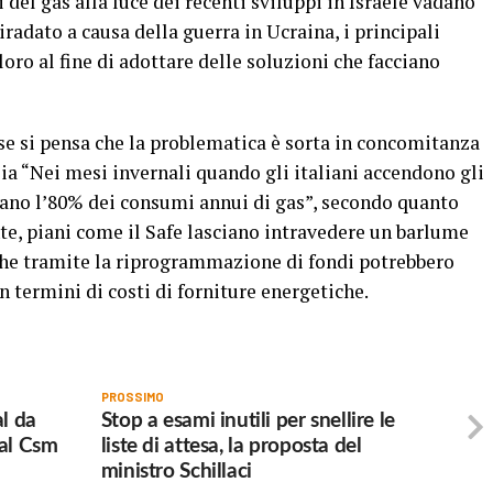
del gas alla luce dei recenti sviluppi in Israele vadano
radato a causa della guerra in Ucraina, i principali
oro al fine di adottare delle soluzioni che facciano
se si pensa che la problematica è sorta in concomitanza
sia “Nei mesi invernali quando gli italiani accendono gli
ano l’80% dei consumi annui di gas”, secondo quanto
te, piani come il Safe lasciano intravedere un barlume
 che tramite la riprogrammazione di fondi potrebbero
n termini di costi di forniture energetiche.
PROSSIMO
al da
Stop a esami inutili per snellire le
 al Csm
liste di attesa, la proposta del
ministro Schillaci