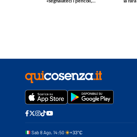
«segnalateci i pericoli,
la rar
interverremo subito»
Sab 8 Ago, 14:50
+33°C