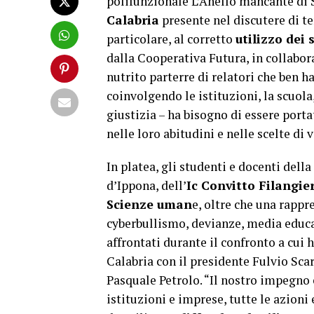
polifunzionale L’Anello mancante di S
Calabria
presente nel discutere di tem
particolare, al corretto
utilizzo dei
dalla Cooperativa Futura, in collabor
nutrito parterre di relatori che ben h
coinvolgendo le istituzioni, la scuola,
giustizia – ha bisogno di essere port
nelle loro abitudini e nelle scelte di v
In platea, gli studenti e docenti del
d’Ippona, dell’
Ic Convitto Filangier
Scienze uman
e, oltre che una rappr
cyberbullismo, devianze, media educati
affrontati durante il confronto a cui
Calabria con il presidente Fulvio Sca
Pasquale Petrolo. “Il nostro impegno è
istituzioni e imprese, tutte le azion