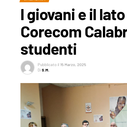
I giovani e il lat
Corecom Calabri
studenti
Pubblicato
il
15 Marzo, 2025
Di
S.M.