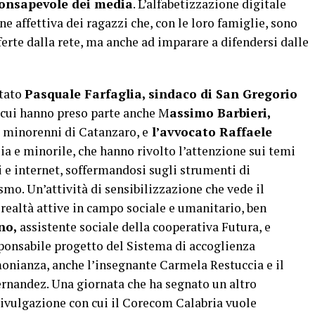
 consapevole dei media
. L’alfabetizzazione digitale
e affettiva dei ragazzi che, con le loro famiglie, sono
ferte dalla rete, ma anche ad imparare a difendersi dalle
stato
Pasquale Farfaglia, sindaco di San Gregorio
a cui hanno preso parte anche M
assimo Barbieri,
i minorenni di Catanzaro, e
l’avvocato Raffaele
lia e minorile, che hanno rivolto l’attenzione sui temi
i e internet, soffermandosi sugli strumenti di
smo. Un’attività di sensibilizzazione che vede il
 realtà attive in campo sociale e umanitario, ben
no,
assistente sociale della cooperativa Futura, e
onsabile progetto del Sistema di accoglienza
monianza, anche l’insegnante Carmela Restuccia e il
ernandez. Una giornata che ha segnato un altro
divulgazione con cui il Corecom Calabria vuole