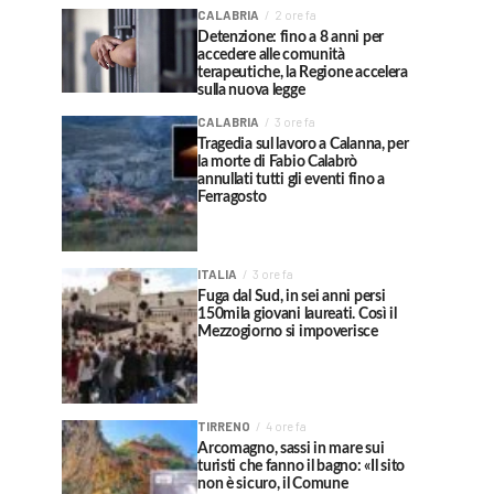
CALABRIA
2 ore fa
Detenzione: fino a 8 anni per
accedere alle comunità
terapeutiche, la Regione accelera
sulla nuova legge
CALABRIA
3 ore fa
Tragedia sul lavoro a Calanna, per
la morte di Fabio Calabrò
annullati tutti gli eventi fino a
Ferragosto
ITALIA
3 ore fa
Fuga dal Sud, in sei anni persi
150mila giovani laureati. Così il
Mezzogiorno si impoverisce
TIRRENO
4 ore fa
Arcomagno, sassi in mare sui
turisti che fanno il bagno: «Il sito
non è sicuro, il Comune