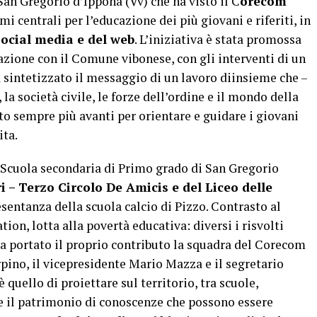
an Gregorio d’Ippona (Vv) che ha visto il C
orecom
i centrali per l’educazione dei più giovani e riferiti, in
 social media e del web
. L’iniziativa è stata promossa
azione con il Comune vibonese, con gli interventi di un
a sintetizzato il messaggio di un lavoro diinsieme che –
 la società civile, le forze dell’ordine e il mondo della
ato sempre più avanti per orientare e guidare i giovani
ita.
la Scuola secondaria di Primo grado di San Gregorio
i – Terzo Circolo De Amicis e del Liceo delle
esentanza della scuola calcio di Pizzo. Contrasto al
on, lotta alla povertà educativa: diversi i risvolti
 ha portato il proprio contributo la squadra del Corecom
rpino, il vicepresidente Mario Mazza e il segretario
 quello di proiettare sul territorio, tra scuole,
i e il patrimonio di conoscenze che possono essere