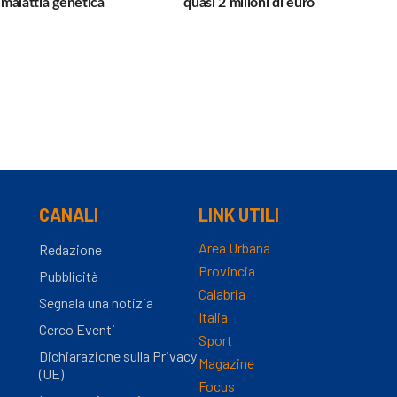
a malattia genetica
quasi 2 milioni di euro
CANALI
LINK UTILI
Area Urbana
Redazione
Provincia
Pubblicità
Calabria
Segnala una notizia
Italia
Cerco Eventi
Sport
Dichiarazione sulla Privacy
Magazine
(UE)
Focus