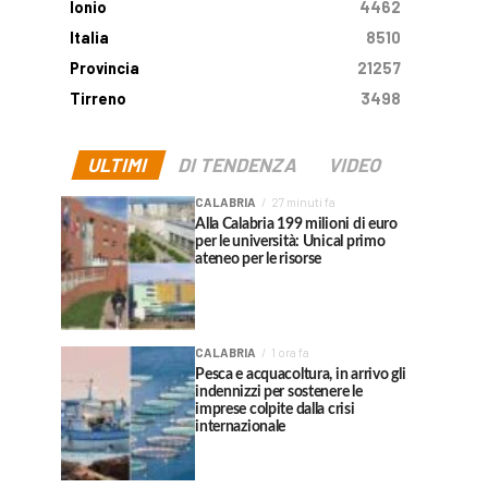
Ionio
4462
Italia
8510
Provincia
21257
Tirreno
3498
ULTIMI
DI TENDENZA
VIDEO
CALABRIA
27 minuti fa
Alla Calabria 199 milioni di euro
per le università: Unical primo
ateneo per le risorse
CALABRIA
1 ora fa
Pesca e acquacoltura, in arrivo gli
indennizzi per sostenere le
imprese colpite dalla crisi
internazionale