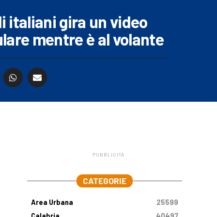
i italiani gira un video
lulare mentre è al volante
PUBBLICITÀ
.
CATEGORIE
Area Urbana
25599
Calabria
40497