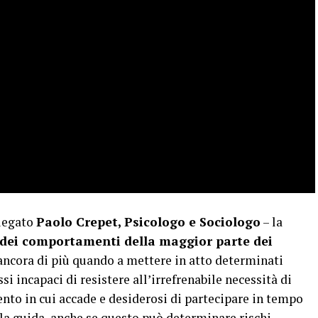
piegato
Paolo Crepet, Psicologo e Sociologo
– la
 dei comportamenti della maggior parte dei
ancora di più quando a mettere in atto determinati
si incapaci di resistere all’irrefrenabile necessità di
to in cui accade e desiderosi di partecipare in tempo
alla guida, anche se questo può determinare rischi