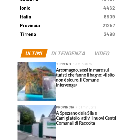
Ionio
4462
Italia
8509
Provincia
21257
Tirreno
3498
ULTIMI
DI TENDENZA
VIDEO
TIRRENO
3 minuti fa
Arcomagno, sassi in mare sui
turisti che fanno il bagno: «Il sito
non è sicuro, il Comune
intervenga»
PROVINCIA
31 minuti fa
A Spezzano della Sila e
Camigliatello, attivi i nuovi Centri
Comunali di Raccolta