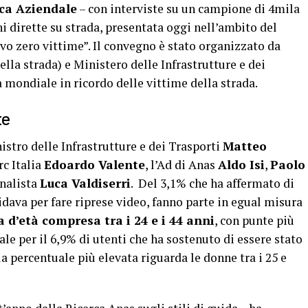
ica Aziendale
– con interviste su un campione di 4mila
i dirette su strada, presentata oggi nell’ambito del
vo zero vittime”. Il convegno è stato organizzato da
lla strada) e Ministero delle Infrastrutture e dei
a mondiale in ricordo delle vittime della strada.
te
stro delle Infrastrutture e dei Trasporti
Matteo
rc Italia
Edoardo Valente
, l’Ad di Anas
Aldo Isi
,
Paolo
rnalista
Luca Valdiserri
. Del 3,1% che ha affermato di
idava per fare riprese video, fanno parte in egual misura
a d’età compresa tra i 24 e i 44 anni
, con punte più
 vale per il 6,9% di utenti che ha sostenuto di essere stato
a percentuale più elevata riguarda le donne tra i 25 e