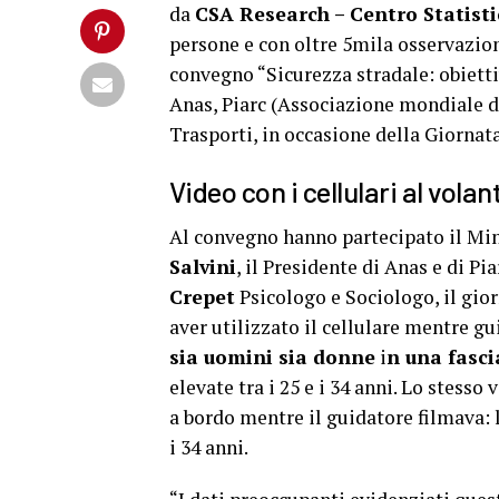
da
CSA Research – Centro Statist
persone e con oltre 5mila osservazion
convegno “Sicurezza stradale: obietti
Anas, Piarc (Associazione mondiale de
Trasporti, in occasione della Giornat
Video con i cellulari al volan
Al convegno hanno partecipato il Mini
Salvini
, il Presidente di Anas e di Pia
Crepet
Psicologo e Sociologo, il gio
aver utilizzato il cellulare mentre gu
sia uomini sia donne
i
n una fasci
elevate tra i 25 e i 34 anni. Lo stesso
a bordo mentre il guidatore filmava: l
i 34 anni.