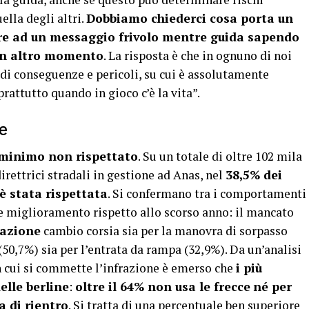
ella degli altri.
Dobbiamo chiederci cosa porta un
ere ad un messaggio frivolo mentre guida sapendo
 un altro momento
. La risposta è che in ognuno di noi
e di conseguenze e pericoli, su cui è assolutamente
rattutto quando in gioco c’è la vita”.
e
minimo non rispettato
. Su un totale di oltre 102 mila
direttrici stradali in gestione ad Anas, nel
38,5% dei
è stata rispettata
. Si confermano tra i comportamenti
eve miglioramento rispetto allo scorso anno: il mancato
lazione
cambio corsia sia per la manovra di sorpasso
(50,7%) sia per l’entrata da rampa (32,9%). Da un’analisi
on cui si commette l’infrazione è emerso che
i più
elle berline
:
oltre il 64% non usa le frecce
né per
a di rientro
. Si tratta di una percentuale ben superiore