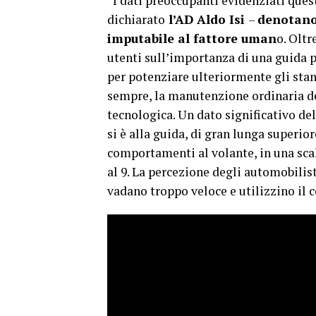
“I dati preoccupanti evidenziati quest
dichiarato
l’AD Aldo Isi
–
denotano 
imputabile al fattore uman
o. Oltr
utenti sull’importanza di una guida p
per potenziare ulteriormente gli sta
sempre, la manutenzione ordinaria d
tecnologica. Un dato significativo del
si è alla guida, di gran lunga superiore
comportamenti al volante, in una sc
al 9. La percezione degli automobilist
vadano troppo veloce e utilizzino il c