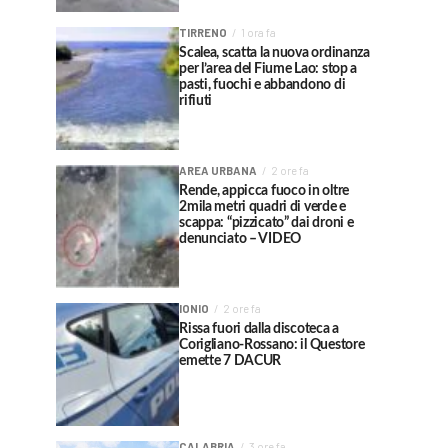
TIRRENO
1 ora fa
Scalea, scatta la nuova ordinanza
per l’area del Fiume Lao: stop a
pasti, fuochi e abbandono di
rifiuti
AREA URBANA
2 ore fa
Rende, appicca fuoco in oltre
2mila metri quadri di verde e
scappa: “pizzicato” dai droni e
denunciato – VIDEO
IONIO
2 ore fa
Rissa fuori dalla discoteca a
Corigliano-Rossano: il Questore
emette 7 DACUR
CALABRIA
3 ore fa