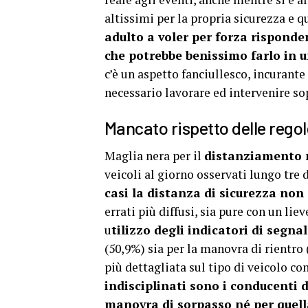
altissimi per la propria sicurezza e qu
adulto a voler per forza rispond
che potrebbe benissimo farlo in
c’è un aspetto fanciullesco, incurant
necessario lavorare ed intervenire sop
Mancato rispetto delle regol
Maglia nera per il
distanziamento 
veicoli al giorno osservati lungo tre 
casi la distanza di sicurezza non 
errati più diffusi, sia pure con un li
u
tilizzo degli indicatori di segna
(50,9%) sia per la manovra di rientro 
più dettagliata sul tipo di veicolo c
indisciplinati sono i conducenti d
manovra di sorpasso né per quell