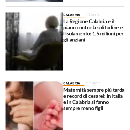
CALABRIA
2 ore fa
La Regione Calabria e il
piano contro la solitudine e
l’isolamento: 1,5 milioni per
gli anziani
CALABRIA
13 ore fa
Maternità sempre più tarda
e record di cesarei: in Italia
e in Calabria si fanno
sempre meno figli