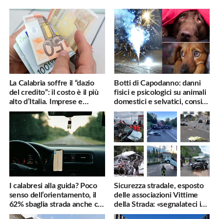
La Calabria soffre il “dazio
Botti di Capodanno: danni
del credito”: il costo è il più
fisici e psicologici su animali
alto d’Italia. Imprese e
domestici e selvatici, consigli
famiglie penalizzate
utili
I calabresi alla guida? Poco
Sicurezza stradale, esposto
senso dell’orientamento, il
delle associazioni Vittime
62% sbaglia strada anche col
della Strada: «segnalateci i
navigatore
pericoli, interverremo