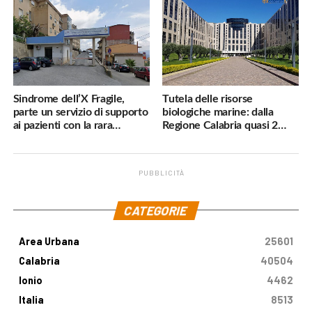
subito»
Sindrome dell’X Fragile,
Tutela delle risorse
parte un servizio di supporto
biologiche marine: dalla
ai pazienti con la rara
Regione Calabria quasi 2
malattia genetica
milioni di euro
PUBBLICITÀ
.
CATEGORIE
Area Urbana
25601
Calabria
40504
Ionio
4462
Italia
8513