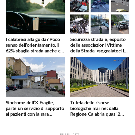
I calabresi alla guida? Poco
Sicurezza stradale, esposto
senso dell’orientamento, il
delle associazioni Vittime
62% sbaglia strada anche col
della Strada: «segnalateci i
navigatore
pericoli, interverremo
subito»
Sindrome dell’X Fragile,
Tutela delle risorse
parte un servizio di supporto
biologiche marine: dalla
ai pazienti con la rara
Regione Calabria quasi 2
malattia genetica
milioni di euro
PUBBLICITÀ