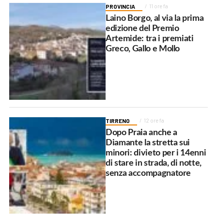
PROVINCIA
11 ore fa
Laino Borgo, al via la prima
edizione del Premio
Artemide: tra i premiati
Greco, Gallo e Mollo
TIRRENO
12 ore fa
Dopo Praia anche a
Diamante la stretta sui
minori: divieto per i 14enni
di stare in strada, di notte,
senza accompagnatore