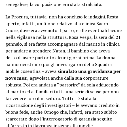
senegalese, la cui posizione era stata stralciata.
La Procura, tuttavia, non ha concluso le indagini. Resta
aperto, infatti, un filone relativo alla clinica Sacro
Cuore, dove era avvenuto il parto, e alle eventuali lacune
nella vigilanza nella struttura. Rosa Vespa, la sera del 21
gennaio, si era fatta accompagnare dal marito in clinica
per andare a prendere Natan, il bambino che aveva
detto di avere partorito alcuni giorni prima. La donna –
hanno ricostruito poi gli investigatori della Squadra
mobile cosentina – aveva
simulato una gravidanza per
nove mes
i, agevolata anche dalla sua corporature
robusta. Poi era andata a “partorire” da sola adducendo
al marito ed ai familiari tutta una serie di scuse per non
far vedere loro il nascituro. Tutti – è stata la
ricostruzione degli investigatori – le avevano creduto in
buona fede, anche Omogo che, infatti, era stato subito
scarcerato dopo l’interrogatorio di garanzia seguito
all’arresto in flagranza insieme alla moglie.