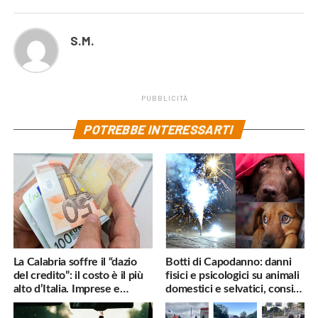
S.M.
PUBBLICITÀ
POTREBBE INTERESSARTI
La Calabria soffre il “dazio
Botti di Capodanno: danni
del credito”: il costo è il più
fisici e psicologici su animali
alto d’Italia. Imprese e
domestici e selvatici, consigli
famiglie penalizzate
utili