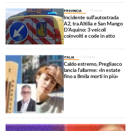
PROVINCIA
12 ore fa
Incidente sull’autostrada
A2, tra Altilia e San Mango
D’Aquino: 3 veicoli
coinvolti e code in atto
ITALIA
13 ore fa
Caldo estremo, Pregliasco
lancia l’allarme: «In estate
fino a 8mila morti in più»