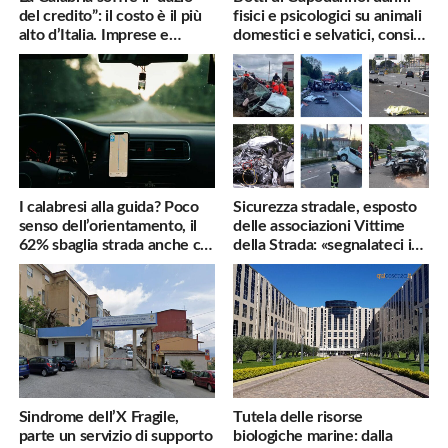
del credito”: il costo è il più
fisici e psicologici su animali
alto d’Italia. Imprese e
domestici e selvatici, consigli
famiglie penalizzate
utili
I calabresi alla guida? Poco
Sicurezza stradale, esposto
senso dell’orientamento, il
delle associazioni Vittime
62% sbaglia strada anche col
della Strada: «segnalateci i
navigatore
pericoli, interverremo
subito»
Sindrome dell’X Fragile,
Tutela delle risorse
parte un servizio di supporto
biologiche marine: dalla