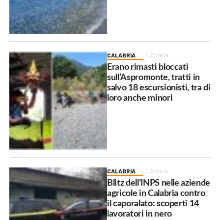
CALABRIA
2 ore fa
Erano rimasti bloccati
sull’Aspromonte, tratti in
salvo 18 escursionisti, tra di
loro anche minori
CALABRIA
2 ore fa
Blitz dell’INPS nelle aziende
agricole in Calabria contro
il caporalato: scoperti 14
lavoratori in nero