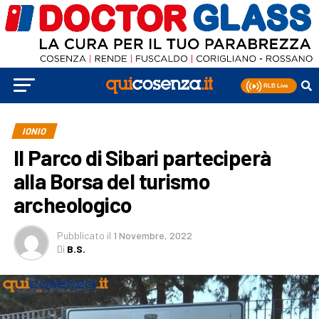
IONIO
Il Parco di Sibari parteciperà
alla Borsa del turismo
archeologico
Pubblicato
il
1 Novembre, 2022
Di
B.S.