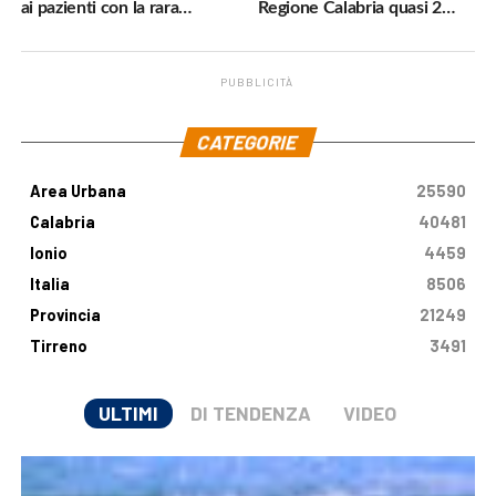
ai pazienti con la rara
Regione Calabria quasi 2
malattia genetica
milioni di euro
PUBBLICITÀ
.
CATEGORIE
Area Urbana
25590
Calabria
40481
Ionio
4459
Italia
8506
Provincia
21249
Tirreno
3491
ULTIMI
DI TENDENZA
VIDEO